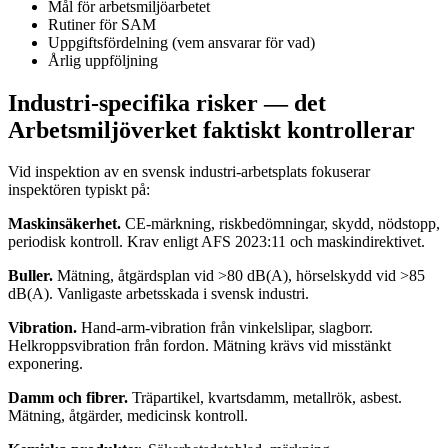
Mål för arbetsmiljöarbetet
Rutiner för SAM
Uppgiftsfördelning (vem ansvarar för vad)
Årlig uppföljning
Industri-specifika risker — det
Arbetsmiljöverket faktiskt kontrollerar
Vid inspektion av en svensk industri-arbetsplats fokuserar
inspektören typiskt på:
Maskinsäkerhet.
CE-märkning, riskbedömningar, skydd, nödstopp,
periodisk kontroll. Krav enligt AFS 2023:11 och maskindirektivet.
Buller.
Mätning, åtgärdsplan vid >80 dB(A), hörselskydd vid >85
dB(A). Vanligaste arbetsskada i svensk industri.
Vibration.
Hand-arm-vibration från vinkelslipar, slagborr.
Helkroppsvibration från fordon. Mätning krävs vid misstänkt
exponering.
Damm och fibrer.
Träpartikel, kvartsdamm, metallrök, asbest.
Mätning, åtgärder, medicinsk kontroll.