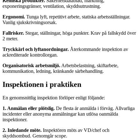
Kemiska produkter.
Säkerhetsdatablad, märkning,
exponeringsgränser, ventilation, skyddsutrustning.
Ergonomi.
Tunga lyft, repetitivt arbete, statiska arbetsställningar.
Vanlig sjukskrivningsorsak.
Fallrisker.
Stegar, ställningar, höga punkter. Krav på fallskydd över
2 meter.
Tryckkärl och lyftanordningar.
Återkommande inspektion av
ackrediterade kontrollorgan.
Organisatorisk arbetsmiljö.
Arbetsbelastning, skiftarbete,
kommunikation, ledning, kränkande särbehandling.
Inspektionen i praktiken
En genomsnittlig inspektion förlöper enligt följande:
1. Anmälan eller plötslig.
De flesta är anmälda i förväg. Allvarliga
incidenter eller anonyma anmälningar kan utlösa oanmälda
inspektioner.
2. Inledande möte.
Inspektören möts av VD/chef och
skyddsombud. Genomgår scope.