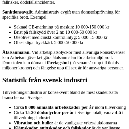
fallrisker, dödsfallsincidenter.
Sanktionsavgift.
Administrativ avgift utan domstolsprövning för
specifika brott. Exempel:
Saknad CE-märkning på maskin: 10 000-150 000 kr
Brist på fallskydd över 2 m: 10 000-50 000 kr
Uteblivet medicinskt kontrollintyg: 5 000-15 000 kr
Obesiktigat tryckkärl: 5 000-50 000 kr
Åtalsanmälan.
Vid arbetsplatsolyckor med allvarliga konsekvenser
kan Arbetsmiljöverket göra åtalsanmälan för arbetsmiljöbrott.
Domstolen kan döma ut
företagsbot
(på senare år upp till tiotals
miljoner kronor) och fängelse upp till sex år för ansvariga personer.
Statistik från svensk industri
Tillverkningsindustrin är konsekvent bland de mest skadeutsatta
branscherna i Sverige:
Cirka
8 000 anmälda arbetsskador per år
inom tillverkning
Cirka
15-20 dödsolyckor per år
i Sverige totalt, varav 4-6 i
tillverkningsindustri
Vibration och buller
är de vanligaste yrkessjukdomarna
Klämskador, snittskador och fallskador
är de vanligaste