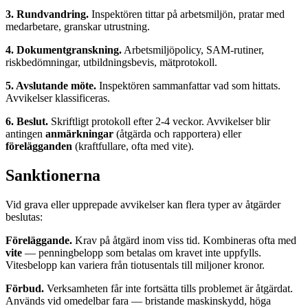
3. Rundvandring.
Inspektören tittar på arbetsmiljön, pratar med
medarbetare, granskar utrustning.
4. Dokumentgranskning.
Arbetsmiljöpolicy, SAM-rutiner,
riskbedömningar, utbildningsbevis, mätprotokoll.
5. Avslutande möte.
Inspektören sammanfattar vad som hittats.
Avvikelser klassificeras.
6. Beslut.
Skriftligt protokoll efter 2-4 veckor. Avvikelser blir
antingen
anmärkningar
(åtgärda och rapportera) eller
förelägganden
(kraftfullare, ofta med vite).
Sanktionerna
Vid grava eller upprepade avvikelser kan flera typer av åtgärder
beslutas:
Föreläggande.
Krav på åtgärd inom viss tid. Kombineras ofta med
vite
— penningbelopp som betalas om kravet inte uppfylls.
Vitesbelopp kan variera från tiotusentals till miljoner kronor.
Förbud.
Verksamheten får inte fortsätta tills problemet är åtgärdat.
Används vid omedelbar fara — bristande maskinskydd, höga