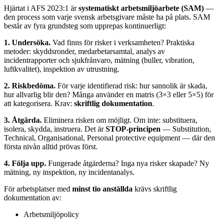
Hjärtat i AFS 2023:1 är
systematiskt arbetsmiljöarbete (SAM)
—
den process som varje svensk arbetsgivare måste ha på plats. SAM
består av fyra grundsteg som upprepas kontinuerligt:
1. Undersöka.
Vad finns för risker i verksamheten? Praktiska
metoder: skyddsronder, medarbetarsamtal, analys av
incidentrapporter och sjukfrånvaro, mätning (buller, vibration,
luftkvalitet), inspektion av utrustning.
2. Riskbedöma.
För varje identifierad risk: hur sannolik är skada,
hur allvarlig blir den? Många använder en matris (3×3 eller 5×5) för
att kategorisera. Krav:
skriftlig dokumentation
.
3. Åtgärda.
Eliminera risken om möjligt. Om inte: substituera,
isolera, skydda, instruera. Det är
STOP-principen
— Substitution,
Technical, Organisational, Personal protective equipment — där den
första nivån alltid prövas först.
4. Följa upp.
Fungerade åtgärderna? Inga nya risker skapade? Ny
mätning, ny inspektion, ny incidentanalys.
För arbetsplatser med
minst tio anställda
krävs skriftlig
dokumentation av:
Arbetsmiljöpolicy