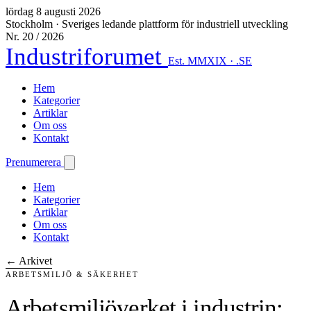
lördag 8 augusti 2026
Stockholm
·
Sveriges ledande plattform för industriell utveckling
Nr. 20 / 2026
Industriforumet
Est. MMXIX · .SE
Hem
Kategorier
Artiklar
Om oss
Kontakt
Prenumerera
Hem
Kategorier
Artiklar
Om oss
Kontakt
← Arkivet
ARBETSMILJÖ & SÄKERHET
Arbetsmiljöverket i industrin: