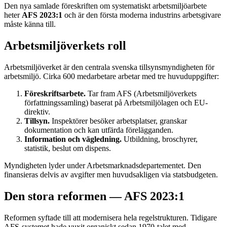
Den nya samlade föreskriften om systematiskt arbetsmiljöarbete
heter
AFS 2023:1
och är den första moderna industrins arbetsgivare
måste känna till.
Arbetsmiljöverkets roll
Arbetsmiljöverket är den centrala svenska tillsynsmyndigheten för
arbetsmiljö. Cirka 600 medarbetare arbetar med tre huvuduppgifter:
Föreskriftsarbete.
Tar fram AFS (Arbetsmiljöverkets
författningssamling) baserat på Arbetsmiljölagen och EU-
direktiv.
Tillsyn.
Inspektörer besöker arbetsplatser, granskar
dokumentation och kan utfärda förelägganden.
Information och vägledning.
Utbildning, broschyrer,
statistik, beslut om dispens.
Myndigheten lyder under Arbetsmarknadsdepartementet. Den
finansieras delvis av avgifter men huvudsakligen via statsbudgeten.
Den stora reformen — AFS 2023:1
Reformen syftade till att modernisera hela regelstrukturen. Tidigare
AFS-systemet hade vuxit organiskt sedan 1970-talet med