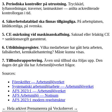
3. Periodiska kontroller på utrustning.
Tryckkärl,
lyftanordningar, traverser, lastmaskiner — anlita ackrediterade
kontrollorgan i tid.
4. Säkerhetsdatablad ska finnas tillgängliga.
På arbetsplatsen,
lättåtkomliga, på svenska.
5. CE-märkning vid maskinanskaffning.
Saknad eller felaktig CE
= sanktionsavgift garanterat.
6. Utbildningsregister.
Vilka medarbetare har gått heta arbeten,
fallsäkerhet, kemikaliehantering? Måste kunna visas.
7. Tillbudsrapportering.
Även små tillbud ska följas upp. Den
dagen det går illa har Arbetsmiljöverket frågor.
Sources:
Föreskrifter — Arbetsmiljöverket
Systematiskt arbetsmiljöarbete — Arbetsmiljöverket
AFS 2023:1 — Arbetsmiljöverket
AFS Arbetsmiljö — Notisum
AFS 2023:1 modern regelstruktur
← Hela arkivet
Prenumerera på Veckobrevet →