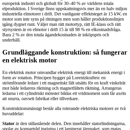
europeisk industri och globalt för 30–40 % av världens totala
elproduktion. I Sverige finns uppskattningsvis mer än en halv miljon
industriella elmotorer i drift. Det vanligaste effektsteget är 15 kW, en
motor som inte syns på ritningen men som håller produktionslinjen
igång dygnet runt. Väljer man rätt motortyp, rätt IE-klass och rätt
styrsystem är en elmotor i drift 15 år till 98 % en elkostnadsfråga.
Bara 2 % av den totala ägandekostnaden är inköpspris och
underhåll.
Grundläggande konstruktion: så fungerar
en elektrisk motor
En elektrisk motor omvandlar elektrisk energi till mekanisk energi i
form av rotation. Principen bygger på Lorentzkraften: en
strömförande ledare i ett magnetiskt fält utsätts för en kraft vinkelrät
mot både ledarens riktning och magnetfältets riktning. Arrangeras
ledarna i ett cylindriskt mönster bildas ett vridmoment som får axeln
att snurra, oavsett fabrikat eller tillverkare.
Konstruktionsmässigt består alla roterande elektriska motorer av två
huvuddelar:
Stator
är den stillastående delen. Den innehåller statorlindningarna,
spolar av koppartråd ingjutna i ett laminerat järnpaket, som matas