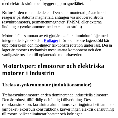
med elektrisk ström och bygger upp magnetfältet.
Rotor
är den roterande delen. Den sitter monterad på axeln och
reagerar på statorns magnetfält, antingen via inducerad ström
(asynkronmotor), permanentmagneter (PMSM) eller externa
lindningar (synkronmotor med excitationsström).
Motorn hålls samman av ett gjutjärns- eller aluminiumhölje med
integrerade lagersköldar.
Kullager
i för- och bakre lagersköld bär
upp rotoraxeln och möjliggör friktionsfri rotation under last. Dessa
lager är motorns mekaniskt mest utsatta komponent och den
vanligaste orsaken till oplanerade motorhaverier.
Motortyper: elmotorer och elektriska
motorer i industrin
Trefas asynkronmotor (induktionsmotor)
Trefasasynkronmotorn är den dominerande industriella elmotorn.
Den är robust, tillförlitlig och billig i tillverkning. Dess
rotorkonstruktion, kortslutna aluminiumstavar ingjutna i ett laminerat
järnpaket (ekorrburskonstruktion), kräver ingen elektrisk anslutning
till rotorn, vilket eliminerar borstar och kolringar.