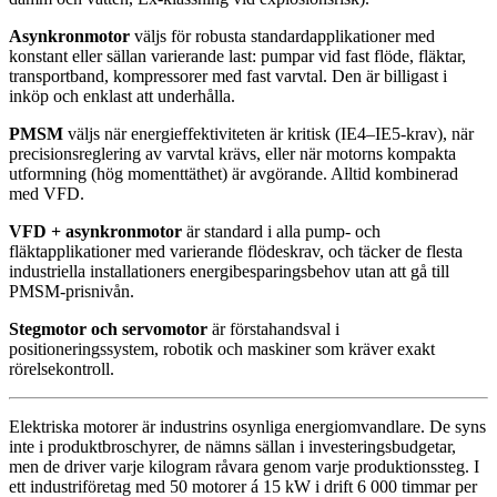
Asynkronmotor
väljs för robusta standardapplikationer med
konstant eller sällan varierande last: pumpar vid fast flöde, fläktar,
transportband, kompressorer med fast varvtal. Den är billigast i
inköp och enklast att underhålla.
PMSM
väljs när energieffektiviteten är kritisk (IE4–IE5-krav), när
precisionsreglering av varvtal krävs, eller när motorns kompakta
utformning (hög momenttäthet) är avgörande. Alltid kombinerad
med VFD.
VFD + asynkronmotor
är standard i alla pump- och
fläktapplikationer med varierande flödeskrav, och täcker de flesta
industriella installationers energibesparingsbehov utan att gå till
PMSM-prisnivån.
Stegmotor och servomotor
är förstahandsval i
positioneringssystem, robotik och maskiner som kräver exakt
rörelsekontroll.
Elektriska motorer är industrins osynliga energiomvandlare. De syns
inte i produktbroschyrer, de nämns sällan i investeringsbudgetar,
men de driver varje kilogram råvara genom varje produktionssteg. I
ett industriföretag med 50 motorer á 15 kW i drift 6 000 timmar per