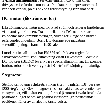
Typiska tillämpningar:
servodrivningar i CNC-maskiner,
drivsystem i elfordon som matas från batteri, kompressorer med
variabelt varvtal, precision- och rörelsestyrningsapplikationer.
DC-motor (likströmsmotor)
Likströmsmotorn matas med likriktad ström och reglerar hastigheten
via matningsströmmen. Traditionella borst-DC-motorer har
kolborstar mot kommutatorringen, vilket ger slitage och kräver
regelbundet underhåll. Borst-DC dominerade industrins
servotillämpningar fram till 1990-talet.
I moderna installationer har PMSM och frekvensreglerade
asynkronmotorer i stor utsträckning ersatt DC-motorn. Borstlösa
DC-motorer (BLDC) lever kvar i specialtillämpningar, till exempel
fordon, robotik och verktyg, där DC-strömförsörjning är naturlig.
Stegmotor
Stegmotorn roterar i diskreta vinklar (steg), vanligen 1,8° per steg
(200 steg/varv). Elektromagneter i statorn aktiveras sekventiellt av
en styrenhet, vilket drar en kuggformad järnrotor i exakt bestämda
positioner. Inget behov av positionssensorer i grundutförande:
positionen följer av antalet mottagna pulser.