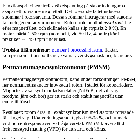
Funktionsprincipen: trefas växelspänning på statorlindningarna
skapar ett roterande magnetfält. Det roterande fältet inducerar
strömmar i rotorstavarna. Dessa strömmar interagerar med statorns
fält och genererar vridmoment. Rotorn roterar alltid
asynkront
, lite
efter magnetfältet, och skillnaden kallas slip (typiskt 2-8 %). En
motor märkt 1 500 rpm (nominellt, vid 50 Hz, 4-polig) kör i
praktiken ~1 450 rpm under last.
Typiska tillämpningar:
pumpar i processindustrin
, fläktar,
kompressorer, transportband, kvarnar, verktygsmaskiner, blandare.
Permanentmagnetsynkronmotor (PMSM)
Permanentmagnetsynkronmotorn, känd under förkortningen PMSM,
har permanentmagneter inbyggda i rotorn i stället för kopparledare.
Magneter av sällsynta jordartsmetaller (NdFeB, det vill säga
neodym, järn och bor) ger ett starkt och stabilt magnetfält utan
energitillförsel.
Resultatet: rotorn dras in i exakt synkronism med statorns roterande
fält. Inget slip. Hög verkningsgrad, typiskt 95-98 %, och utmärkt
vridmomentrespons även vid låga varvtal. PMSM kräver alltid
frekvensstyrd matning (VFD) för att starta och köras.