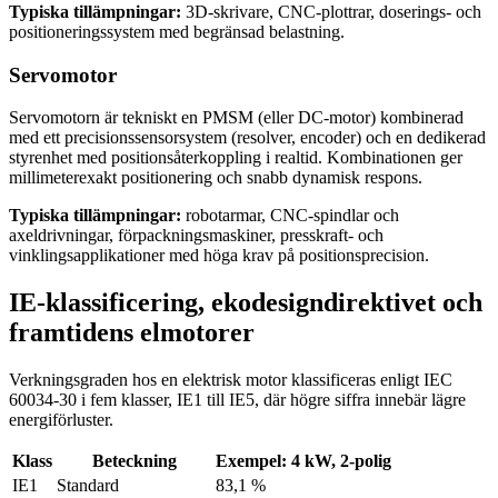
Typiska tillämpningar:
3D-skrivare, CNC-plottrar, doserings- och
positioneringssystem med begränsad belastning.
Servomotor
Servomotorn är tekniskt en PMSM (eller DC-motor) kombinerad
med ett precisionssensorsystem (resolver, encoder) och en dedikerad
styrenhet med positionsåterkoppling i realtid. Kombinationen ger
millimeterexakt positionering och snabb dynamisk respons.
Typiska tillämpningar:
robotarmar, CNC-spindlar och
axeldrivningar, förpackningsmaskiner, presskraft- och
vinklingsapplikationer med höga krav på positionsprecision.
IE-klassificering, ekodesigndirektivet och
framtidens elmotorer
Verkningsgraden hos en elektrisk motor klassificeras enligt IEC
60034-30 i fem klasser, IE1 till IE5, där högre siffra innebär lägre
energiförluster.
Klass
Beteckning
Exempel: 4 kW, 2-polig
IE1
Standard
83,1 %