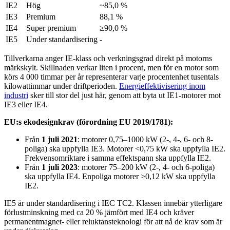
IE2
Hög
~85,0 %
IE3
Premium
88,1 %
IE4
Super premium
≥90,0 %
IE5
Under standardisering
-
Tillverkarna anger IE-klass och verkningsgrad direkt på motorns
märkskylt. Skillnaden verkar liten i procent, men för en motor som
körs 4 000 timmar per år representerar varje procentenhet tusentals
kilowattimmar under driftperioden.
Energieffektivisering inom
industri
sker till stor del just här, genom att byta ut IE1-motorer mot
IE3 eller IE4.
EU:s ekodesignkrav (förordning EU 2019/1781):
Från
1 juli 2021
: motorer 0,75–1000 kW (2-, 4-, 6- och 8-
poliga) ska uppfylla IE3. Motorer <0,75 kW ska uppfylla IE2.
Frekvensomriktare i samma effektspann ska uppfylla IE2.
Från
1 juli 2023
: motorer 75–200 kW (2-, 4- och 6-poliga)
ska uppfylla IE4. Enpoliga motorer >0,12 kW ska uppfylla
IE2.
IE5 är under standardisering i IEC TC2. Klassen innebär ytterligare
förlustminskning med ca 20 % jämfört med IE4 och kräver
permanentmagnet- eller reluktansteknologi för att nå de krav som är