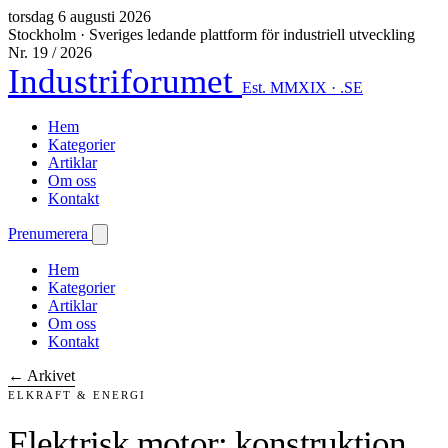
torsdag 6 augusti 2026
Stockholm
·
Sveriges ledande plattform för industriell utveckling
Nr. 19 / 2026
Industriforumet
Est. MMXIX · .SE
Hem
Kategorier
Artiklar
Om oss
Kontakt
Prenumerera
Hem
Kategorier
Artiklar
Om oss
Kontakt
← Arkivet
ELKRAFT & ENERGI
Elektrisk motor: konstruktion,