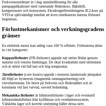
Frekvensomriktare är i dag standardlösning för alla
pumpapplikationer med varierande flödeskrav, fläktdrift,
kompressorer och hoissystem. Ekodesignförordningens IE2-krav på
VFD:ar självständigt innebär att även omriktarens interna förluster
begränsas.
Förlustmekanismer och verkningsgradens
gränser
En elektrisk motor kan aldrig vara 100 % effektiv. Förlusterna delas
in i tre kategorier:
Kopparförluster
(I²R-förluster) uppstår när ström flödar genom
statorns och rotorns lindningar. De ökar kvadratiskt med strömmen
och är störst vid full last och hög temperatur.
Järnförluster
(core losses) uppstår i motorns laminerade järnpaket
till följd av hysteresis (magnetisk ommagnetisering) och
virvelströmmar. De beror på frekvens och flödestäthet och är
konstanta vid fast varvtal, oavsett belastning.
Mekaniska förluster
är friktionsförluster i lager och eventuell
luftmotståndsförlust från kylflänsar och ventilationssystem.
Välskötta lager och korrekt smörjning håller dessa nere.