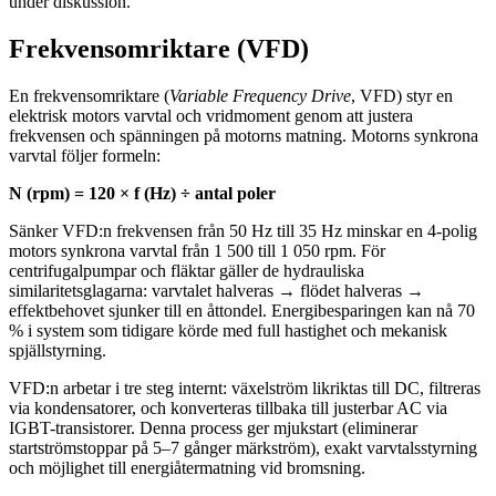
under diskussion.
Frekvensomriktare (VFD)
En frekvensomriktare (
Variable Frequency Drive
, VFD) styr en
elektrisk motors varvtal och vridmoment genom att justera
frekvensen och spänningen på motorns matning. Motorns synkrona
varvtal följer formeln:
N (rpm) = 120 × f (Hz) ÷ antal poler
Sänker VFD:n frekvensen från 50 Hz till 35 Hz minskar en 4-polig
motors synkrona varvtal från 1 500 till 1 050 rpm. För
centrifugalpumpar och fläktar gäller de hydrauliska
similaritetsglagarna: varvtalet halveras → flödet halveras →
effektbehovet sjunker till en åttondel. Energibesparingen kan nå 70
% i system som tidigare körde med full hastighet och mekanisk
spjällstyrning.
VFD:n arbetar i tre steg internt: växelström likriktas till DC, filtreras
via kondensatorer, och konverteras tillbaka till justerbar AC via
IGBT-transistorer. Denna process ger mjukstart (eliminerar
startströmstoppar på 5–7 gånger märkström), exakt varvtalsstyrning
och möjlighet till energiåtermatning vid bromsning.