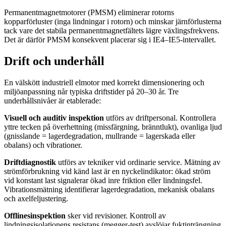
Permanentmagnetmotorer (PMSM) eliminerar rotorns
kopparförluster (inga lindningar i rotorn) och minskar järnförlusterna
tack vare det stabila permanentmagnetfältets lägre växlingsfrekvens.
Det är därför PMSM konsekvent placerar sig i IE4–IE5-intervallet.
Drift och underhåll
En välskött industriell elmotor med korrekt dimensionering och
miljöanpassning når typiska driftstider på 20–30 år. Tre
underhållsnivåer är etablerade:
Visuell och auditiv inspektion
utförs av driftpersonal. Kontrollera
yttre tecken på överhettning (missfärgning, bränntlukt), ovanliga ljud
(gnisslande = lagerdegradation, mullrande = lagerskada eller
obalans) och vibrationer.
Driftdiagnostik
utförs av tekniker vid ordinarie service. Mätning av
strömförbrukning vid känd last är en nyckelindikator: ökad ström
vid konstant last signalerar ökad inre friktion eller lindningsfel.
Vibrationsmätning identifierar lagerdegradation, mekanisk obalans
och axelfeljustering.
Offlinesinspektion
sker vid revisioner. Kontroll av
lindningsisolationens resistans (megger-test) avslöjar fuktinträngning