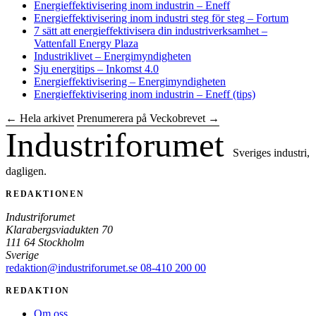
Energieffektivisering inom industrin – Eneff
Energieffektivisering inom industri steg för steg – Fortum
7 sätt att energieffektivisera din industriverksamhet –
Vattenfall Energy Plaza
Industriklivet – Energimyndigheten
Sju energitips – Inkomst 4.0
Energieffektivisering – Energimyndigheten
Energieffektivisering inom industrin – Eneff (tips)
← Hela arkivet
Prenumerera på Veckobrevet →
Industriforumet
Sveriges industri,
dagligen.
REDAKTIONEN
Industriforumet
Klarabergsviadukten 70
111 64 Stockholm
Sverige
redaktion@industriforumet.se
08-410 200 00
REDAKTION
Om oss