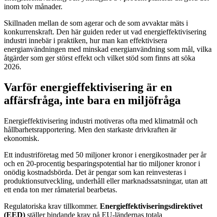
inom tolv månader.
Skillnaden mellan de som agerar och de som avvaktar mäts i
konkurrenskraft. Den här guiden reder ut vad energieffektivisering
industri innebär i praktiken, hur man kan effektivisera
energianvändningen med minskad energianvändning som mål, vilka
åtgärder som ger störst effekt och vilket stöd som finns att söka
2026.
Varför energieffektivisering är en
affärsfråga, inte bara en miljöfråga
Energieffektivisering industri motiveras ofta med klimatmål och
hållbarhetsrapportering. Men den starkaste drivkraften är
ekonomisk.
Ett industriföretag med 50 miljoner kronor i energikostnader per år
och en 20-procentig besparingspotential har tio miljoner kronor i
onödig kostnadsbörda. Det är pengar som kan reinvesteras i
produktionsutveckling, underhåll eller marknadssatsningar, utan att
ett enda ton mer råmaterial bearbetas.
Regulatoriska krav tillkommer.
Energieffektiviseringsdirektivet
(EED)
ställer bindande krav på EU-ländernas totala