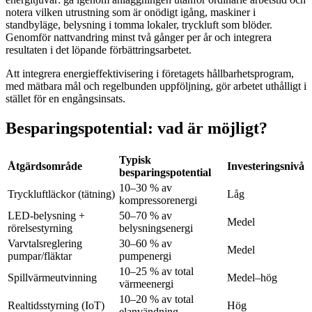
notera vilken utrustning som är onödigt igång, maskiner i
standbyläge, belysning i tomma lokaler, tryckluft som blöder.
Genomför nattvandring minst två gånger per år och integrera
resultaten i det löpande förbättringsarbetet.
Att integrera energieffektivisering i företagets hållbarhetsprogram,
med mätbara mål och regelbunden uppföljning, gör arbetet uthålligt i
stället för en engångsinsats.
Besparingspotential: vad är möjligt?
Typisk
Åtgärdsområde
Investeringsnivå
besparingspotential
10–30 % av
Tryckluftläckor (tätning)
Låg
kompressorenergi
LED-belysning +
50–70 % av
Medel
rörelsestyrning
belysningsenergi
Varvtalsreglering
30–60 % av
Medel
pumpar/fläktar
pumpenergi
10–25 % av total
Spillvärmeutvinning
Medel–hög
värmeenergi
10–20 % av total
Realtidsstyrning (IoT)
Hög
elanvändning