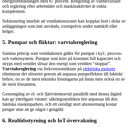
energiförbrukningen med 87 procent. Rengöring av värmeväxlare
och reglering efter arbetstider och maskinaktivitet är enkla
komplement.
Sektionering innebär att ventilationszoner kan kopplas bort i delar av
anläggningen som inte används, exempelvis under nattskift eller
helger.
5. Pumpar och fläktar: varvtalsreglering
Samma princip som ventilationen gäller för pumpar i kyl-, process-
och vattensystem. Pumpar som körs på konstant full kapacitet och
stryps med ventiler slösar den energi som ventilen “stoppar”.
Varvtalsreglering
via frekvensomriktare på
elektriska motorer
eliminerar det slöseriet genom att anpassa pumpeffekten till faktiskt
behov, en av de mest tekniska lösningarna på listan men också en av
de mest lönsamma.
Genomgång av el- och fjärrvärmeavtal parallellt med denna åtgärd
kan ge ytterligare vinster: säkringsstorleken bör anpassas till den
faktiska maskinparken, och ett onödigt stort abonnemang kostar
pengar utan att ge något i gengäld.
6. Realtidsstyrning och IoT-övervakning