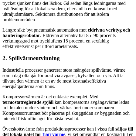
trycket sjunker finns det läckor. Gå sedan längs ledningarna med
tvållösning för att lokalisera dem, eller anlita en konsult med
ultraljudsmätare. Sektionera distributionen för att isolera
problemområden.
Längre sikt: byt pneumatisk automation mot
eldrivna verktyg och
hanteringsrobotar
. Eldrivna alternativ har 85–90 procents
verkningsgrad mot tryckluftens 15 procent, en sexfaldig
effektivitetsvinst per utförd arbetsinsats.
2. Spillvärmeutvinning
Industriella processer genererar stora mängder spillvärme, värme
som i dag ofta går förlorad via avgaser, kylvatten och yta. Att ta
tillvara den värmen är en av de mest kostnadseffektiva
energiåtgärderna som finns.
Kompressorvärmen är det enklaste exemplet. Med
termostatreglerade spjäll
kan kompressorns avgångsvärme ledas
in i lokalen under vintern och vädras bort under sommaren.
Kompressorrummet bör placeras på skuggsidan av byggnaden och
inte vid friskluftintaget för bästa resultat.
Överskottsvärme från produktionsprocesser kan i vissa fall
säljas till
det lokala nätet för
fjärrvärme
, vilket omvandlar en kostnad till en