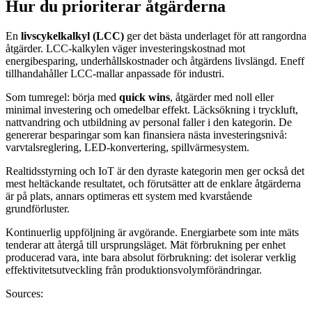
Hur du prioriterar åtgärderna
En
livscykelkalkyl (LCC)
ger det bästa underlaget för att rangordna
åtgärder. LCC-kalkylen väger investeringskostnad mot
energibesparing, underhållskostnader och åtgärdens livslängd. Eneff
tillhandahåller LCC-mallar anpassade för industri.
Som tumregel: börja med
quick wins
, åtgärder med noll eller
minimal investering och omedelbar effekt. Läcksökning i tryckluft,
nattvandring och utbildning av personal faller i den kategorin. De
genererar besparingar som kan finansiera nästa investeringsnivå:
varvtalsreglering, LED-konvertering, spillvärmesystem.
Realtidsstyrning och IoT är den dyraste kategorin men ger också det
mest heltäckande resultatet, och förutsätter att de enklare åtgärderna
är på plats, annars optimeras ett system med kvarstående
grundförluster.
Kontinuerlig uppföljning är avgörande. Energiarbete som inte mäts
tenderar att återgå till ursprungsläget. Mät förbrukning per enhet
producerad vara, inte bara absolut förbrukning: det isolerar verklig
effektivitetsutveckling från produktionsvolymförändringar.
Sources: