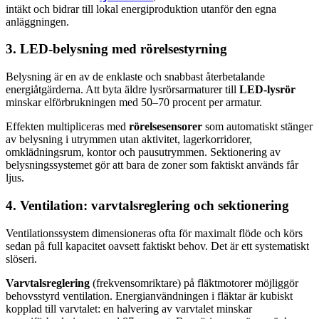
intäkt och bidrar till lokal energiproduktion utanför den egna
anläggningen.
3. LED-belysning med rörelsestyrning
Belysning är en av de enklaste och snabbast återbetalande
energiåtgärderna. Att byta äldre lysrörsarmaturer till
LED-lysrör
minskar elförbrukningen med 50–70 procent per armatur.
Effekten multipliceras med
rörelsesensorer
som automatiskt stänger
av belysning i utrymmen utan aktivitet, lagerkorridorer,
omklädningsrum, kontor och pausutrymmen. Sektionering av
belysningssystemet gör att bara de zoner som faktiskt används får
ljus.
4. Ventilation: varvtalsreglering och sektionering
Ventilationssystem dimensioneras ofta för maximalt flöde och körs
sedan på full kapacitet oavsett faktiskt behov. Det är ett systematiskt
slöseri.
Varvtalsreglering
(frekvensomriktare) på fläktmotorer möjliggör
behovsstyrd ventilation. Energianvändningen i fläktar är kubiskt
kopplad till varvtalet: en halvering av varvtalet minskar