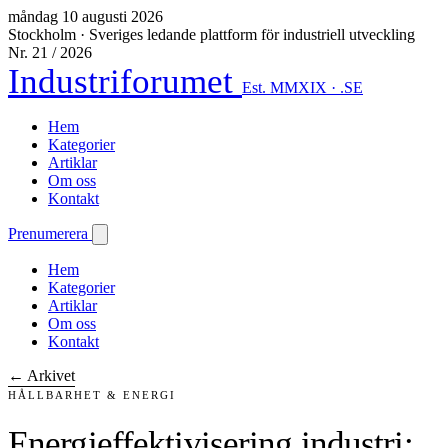
måndag 10 augusti 2026
Stockholm
·
Sveriges ledande plattform för industriell utveckling
Nr. 21 / 2026
Industriforumet
Est. MMXIX · .SE
Hem
Kategorier
Artiklar
Om oss
Kontakt
Prenumerera
Hem
Kategorier
Artiklar
Om oss
Kontakt
← Arkivet
HÅLLBARHET & ENERGI
Energieffektivisering industri: