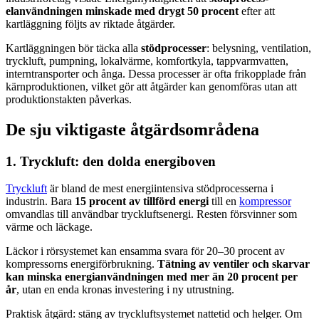
elanvändningen minskade med drygt 50 procent
efter att
kartläggning följts av riktade åtgärder.
Kartläggningen bör täcka alla
stödprocesser
: belysning, ventilation,
tryckluft, pumpning, lokalvärme, komfortkyla, tappvarmvatten,
interntransporter och ånga. Dessa processer är ofta frikopplade från
kärnproduktionen, vilket gör att åtgärder kan genomföras utan att
produktionstakten påverkas.
De sju viktigaste åtgärdsområdena
1. Tryckluft: den dolda energiboven
Tryckluft
är bland de mest energiintensiva stödprocesserna i
industrin. Bara
15 procent av tillförd energi
till en
kompressor
omvandlas till användbar tryckluftsenergi. Resten försvinner som
värme och läckage.
Läckor i rörsystemet kan ensamma svara för 20–30 procent av
kompressorns energiförbrukning.
Tätning av ventiler och skarvar
kan minska energianvändningen med mer än 20 procent per
år
, utan en enda kronas investering i ny utrustning.
Praktisk åtgärd: stäng av tryckluftsystemet nattetid och helger. Om