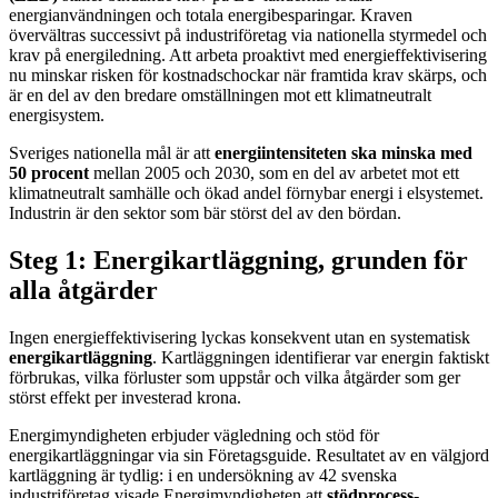
energianvändningen och totala energibesparingar. Kraven
övervältras successivt på industriföretag via nationella styrmedel och
krav på energiledning. Att arbeta proaktivt med energieffektivisering
nu minskar risken för kostnadschockar när framtida krav skärps, och
är en del av den bredare omställningen mot ett klimatneutralt
energisystem.
Sveriges nationella mål är att
energiintensiteten ska minska med
50 procent
mellan 2005 och 2030, som en del av arbetet mot ett
klimatneutralt samhälle och ökad andel förnybar energi i elsystemet.
Industrin är den sektor som bär störst del av den bördan.
Steg 1: Energikartläggning, grunden för
alla åtgärder
Ingen energieffektivisering lyckas konsekvent utan en systematisk
energikartläggning
. Kartläggningen identifierar var energin faktiskt
förbrukas, vilka förluster som uppstår och vilka åtgärder som ger
störst effekt per investerad krona.
Energimyndigheten erbjuder vägledning och stöd för
energikartläggningar via sin Företagsguide. Resultatet av en välgjord
kartläggning är tydlig: i en undersökning av 42 svenska
industriföretag visade Energimyndigheten att
stödprocess-