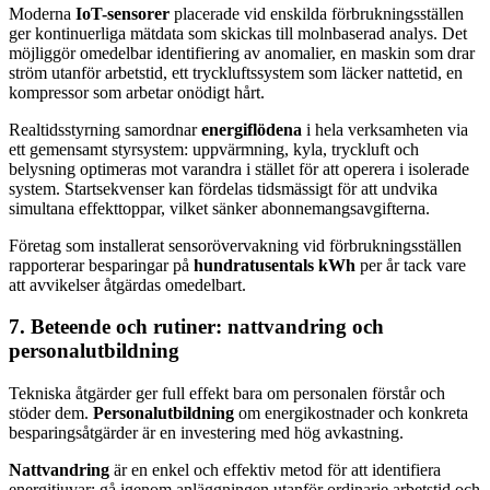
Moderna
IoT-sensorer
placerade vid enskilda förbrukningsställen
ger kontinuerliga mätdata som skickas till molnbaserad analys. Det
möjliggör omedelbar identifiering av anomalier, en maskin som drar
ström utanför arbetstid, ett tryckluftssystem som läcker nattetid, en
kompressor som arbetar onödigt hårt.
Realtidsstyrning samordnar
energiflödena
i hela verksamheten via
ett gemensamt styrsystem: uppvärmning, kyla, tryckluft och
belysning optimeras mot varandra i stället för att operera i isolerade
system. Startsekvenser kan fördelas tidsmässigt för att undvika
simultana effekttoppar, vilket sänker abonnemangsavgifterna.
Företag som installerat sensorövervakning vid förbrukningsställen
rapporterar besparingar på
hundratusentals kWh
per år tack vare
att avvikelser åtgärdas omedelbart.
7. Beteende och rutiner: nattvandring och
personalutbildning
Tekniska åtgärder ger full effekt bara om personalen förstår och
stöder dem.
Personalutbildning
om energikostnader och konkreta
besparingsåtgärder är en investering med hög avkastning.
Nattvandring
är en enkel och effektiv metod för att identifiera
energitjuvar: gå igenom anläggningen utanför ordinarie arbetstid och