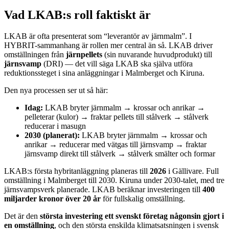
Vad LKAB:s roll faktiskt är
LKAB är ofta presenterat som “leverantör av järnmalm”. I
HYBRIT-sammanhang är rollen mer central än så. LKAB driver
omställningen från
järnpellets
(sin nuvarande huvudprodukt) till
järnsvamp
(DRI) — det vill säga LKAB ska själva utföra
reduktionssteget i sina anläggningar i Malmberget och Kiruna.
Den nya processen ser ut så här:
Idag:
LKAB bryter järnmalm → krossar och anrikar →
pelleterar (kulor) → fraktar pellets till stålverk → stålverk
reducerar i masugn
2030 (planerat):
LKAB bryter järnmalm → krossar och
anrikar → reducerar med vätgas till järnsvamp → fraktar
järnsvamp direkt till stålverk → stålverk smälter och formar
LKAB:s första hybritanläggning planeras till
2026
i Gällivare. Full
omställning i Malmberget till 2030. Kiruna under 2030-talet, med tre
järnsvampsverk planerade. LKAB beräknar investeringen till
400
miljarder kronor över 20 år
för fullskalig omställning.
Det är den
största investering ett svenskt företag någonsin gjort i
en omställning
, och den största enskilda klimatsatsningen i svensk