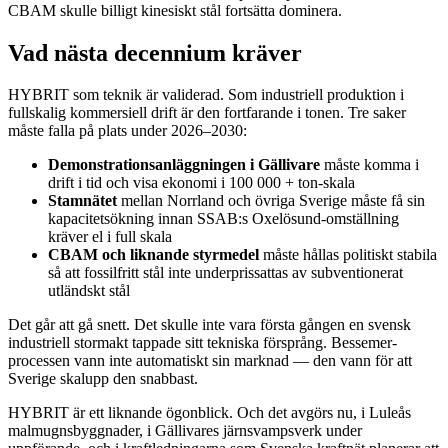
CBAM skulle billigt kinesiskt stål fortsätta dominera.
Vad nästa decennium kräver
HYBRIT som teknik är validerad. Som industriell produktion i
fullskalig kommersiell drift är den fortfarande i tonen. Tre saker
måste falla på plats under 2026–2030:
Demonstrationsanläggningen i Gällivare
måste komma i
drift i tid och visa ekonomi i 100 000 + ton-skala
Stamnätet
mellan Norrland och övriga Sverige måste få sin
kapacitetsökning innan SSAB:s Oxelösund-omställning
kräver el i full skala
CBAM och liknande styrmedel
måste hållas politiskt stabila
så att fossilfritt stål inte underprissattas av subventionerat
utländskt stål
Det går att gå snett. Det skulle inte vara första gången en svensk
industriell stormakt tappade sitt tekniska försprång. Bessemer-
processen vann inte automatiskt sin marknad — den vann för att
Sverige skalupp den snabbast.
HYBRIT är ett liknande ögonblick. Och det avgörs nu, i Luleås
malmugnsbyggnader, i Gällivares järnsvampsverk under