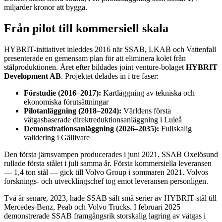
miljarder kronor att bygga.
Från pilot till kommersiell skala
HYBRIT-initiativet inleddes 2016 när SSAB, LKAB och Vattenfall
presenterade en gemensam plan för att eliminera kolet från
stålproduktionen. Året efter bildades joint venture-bolaget
HYBRIT
Development AB
. Projektet delades in i tre faser:
Förstudie (2016–2017):
Kartläggning av tekniska och
ekonomiska förutsättningar
Pilotanläggning (2018–2024):
Världens första
vätgasbaserade direktreduktionsanläggning i Luleå
Demonstrationsanläggning (2026–2035):
Fullskalig
validering i Gällivare
Den första järnsvampen producerades i juni 2021. SSAB Oxelösund
rullade första stålet i juli samma år. Första kommersiella leveransen
— 1,4 ton stål — gick till Volvo Group i sommaren 2021. Volvos
forsknings- och utvecklingschef tog emot leveransen personligen.
Två år senare, 2023, hade SSAB sålt små serier av HYBRIT-stål till
Mercedes-Benz, Peab och Volvo Trucks. I februari 2025
demonstrerade SSAB framgångsrik storskalig lagring av vätgas i