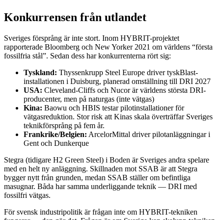
Konkurrensen från utlandet
Sveriges försprång är inte stort. Inom HYBRIT-projektet
rapporterade Bloomberg och New Yorker 2021 om världens “första
fossilfria stål”. Sedan dess har konkurrenterna rört sig:
Tyskland:
Thyssenkrupp Steel Europe driver tyskBlast-
installationen i Duisburg, planerad omställning till DRI 2027
USA:
Cleveland-Cliffs och Nucor är världens största DRI-
producenter, men på naturgas (inte vätgas)
Kina:
Baowu och HBIS testar pilotinstallationer för
vätgasreduktion. Stor risk att Kinas skala överträffar Sveriges
teknikförsprång på fem år.
Frankrike/Belgien:
ArcelorMittal driver pilotanläggningar i
Gent och Dunkerque
Stegra (tidigare H2 Green Steel) i Boden är Sveriges andra spelare
med en helt ny anläggning. Skillnaden mot SSAB är att Stegra
bygger nytt från grunden, medan SSAB ställer om befintliga
masugnar. Båda har samma underliggande teknik — DRI med
fossilfri vätgas.
För svensk industripolitik är frågan inte om HYBRIT-tekniken