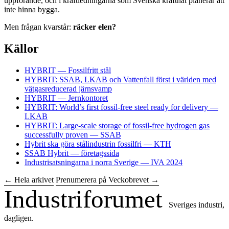
uppförande, och i kraftledningarna som Svenska kraftnät planerar att
inte hinna bygga.
Men frågan kvarstår:
räcker elen?
Källor
HYBRIT — Fossilfritt stål
HYBRIT: SSAB, LKAB och Vattenfall först i världen med
vätgasreducerad järnsvamp
HYBRIT — Jernkontoret
HYBRIT: World’s first fossil-free steel ready for delivery —
LKAB
HYBRIT: Large-scale storage of fossil-free hydrogen gas
successfully proven — SSAB
Hybrit ska göra stålindustrin fossilfri — KTH
SSAB Hybrit — företagssida
Industrisatsningarna i norra Sverige — IVA 2024
← Hela arkivet
Prenumerera på Veckobrevet →
Industriforumet
Sveriges industri,
dagligen.