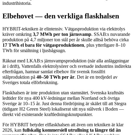
industrihistoria.
Elbehovet — den verkliga flaskhalsen
HYBRIT-tekniken är elintensiv. Vätgasproduktion via elektrolys
kräver omkring
3,7 MWh per ton järnsvamp
. SSAB:s nuvarande
produktion på 4,7 miljoner ton stål per år skulle alltså behöva cirka
17 TWh el bara för vätgasproduktionen
, plus ytterligare 8–10
TWh för smältning i ljusbågsugn.
Räknat med LKAB:s järnsvampsproduktion (när alla anläggningar
är i drift), Vattenfalls elektrolysörer och svetsade industrins indirekta
efterfrågan, hamnar samlat elbehov för svensk fossilfri
stålproduktion på
40–50 TWh per år
. Det är en tredjedel av
Sveriges totala elförbrukning.
Flaskhalsen är inte produktion utan stamnätet. Svenska kraftnäts
ledtider för nya 400 kV-ledningar mellan Norrland och övriga
Sverige är 10–15 år. Just denna fördröjning är skälet till att Stegra
(tidigare H2 Green Steel) lokaliserat sitt nya stålverk i Boden —
direkt vid existerande kraftledningsknutpunkter.
För HYBRIT betyder elflaskhalsen att även om tekniken är klar
2026, kan
fullskalig kommersiell utrullning ta längre tid än