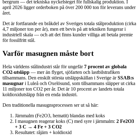
bergrum — det tekniska nyckelsteget för fullskalig produktion. I
april 2026 ligger orderboken på över 200 000 ton för leverans under
året.
Det är fortfarande en bråkdel av Sveriges totala stålproduktion (cirka
4,7 miljoner ton per år), men ett bevis på att tekniken fungerar i
industriell skala — och att det finns kunder villiga att betala premie
för fossilfritt stål.
Varför masugnen måste bort
Hela världens stålindustri står för ungefär
7 procent av globala
CO2-utsläpp
— mer än flyget, sjöfarten och lastbilstrafiken
tillsammans. Den enskilt största utsläppskällan i Sverige är
SSAB:s
masugnar
i Luleå och Oxelösund, som tillsammans släpper ut cirka
11 miljoner ton CO2 per år. Det är 10 procent av landets totala
koldioxidutsläpp från en enda industri.
Den traditionella masugnsprocessen ser ut så här:
Järnmalm (Fe2O3, hematit) blandas med koks
I masugnen reagerar koks (C) med syre i järnmalm:
2 Fe2O3
+ 3 C → 4 Fe + 3 CO2
Resultatet: råjärn + koldioxid