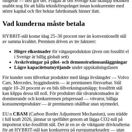
fungerar — den gör det. Frågan är om Sverige kan skalupp tekniken
snabbt nog för att hålla teknikförsprånget innan konkurrenter med
större kapital och fler hektar fabriksmark hinner ifatt.
Vad kunderna måste betala
HYBRIT-stål kostar idag 25–30 procent mer än konventionellt stål
av samma kvalitet. Premium driven av tre faktorer:
Högre elkostnader
för vätgasproduktion (även om fossilfri el
i Sverige är billig globalt sett)
Avskrivningar på pilot- och demonstrationsanläggningar
Lägre kapacitetsutnyttjande
under uppskalningsfasen
För kunder som tillverkar produkter med långa livslängder — Volvo
Cars, Mercedes, byggindustrin — är premiumen försvarbar. Stål
utgör 10–20 procent av en bils tillverkningsutsläpp; fossilfritt stål
kan klippa dessa till noll. För produkter där råvarukostnaden är
dominerande och konkurrensen prispressad — vitvaror, billiga
konsumentprodukter — är premiumen ohållbar utan styrmedel.
EU:s
CBAM
(Carbon Border Adjustment Mechanism), som trädde
i full kraft 2026, jämnar ut spelfältet genom att lägga CO2-tull på
importerat icke-fossilfritt stål. Det är en av de viktigaste drivkrafterna
för att HYBRIT-stål kan konkurrera på europamarknaden — utan