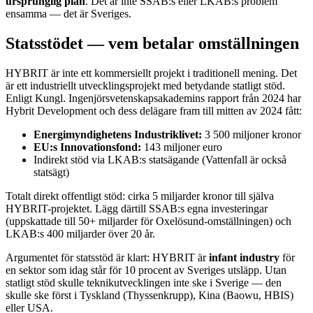
ursprunglig plan
. Det är inte SSAB:s eller LKAB:s problem
ensamma — det är Sveriges.
Statsstödet — vem betalar omställningen
HYBRIT är inte ett kommersiellt projekt i traditionell mening. Det
är ett industriellt utvecklingsprojekt med betydande statligt stöd.
Enligt Kungl. Ingenjörsvetenskapsakademins rapport från 2024 har
Hybrit Development och dess delägare fram till mitten av 2024 fått:
Energimyndighetens Industriklivet:
3 500 miljoner kronor
EU:s Innovationsfond:
143 miljoner euro
Indirekt stöd via LKAB:s statsägande (Vattenfall är också
statsägt)
Totalt direkt offentligt stöd: cirka 5 miljarder kronor till själva
HYBRIT-projektet. Lägg därtill SSAB:s egna investeringar
(uppskattade till 50+ miljarder för Oxelösund-omställningen) och
LKAB:s 400 miljarder över 20 år.
Argumentet för statsstöd är klart: HYBRIT är
infant industry
för
en sektor som idag står för 10 procent av Sveriges utsläpp. Utan
statligt stöd skulle teknikutvecklingen inte ske i Sverige — den
skulle ske först i Tyskland (Thyssenkrupp), Kina (Baowu, HBIS)
eller USA.