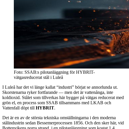
Foto: SSAB:s pilotanläggning för HYBRIT-
vätgasreducerat stål i Luleå
I Luleå har det vi länge kallat “industri” börjat se annorlunda ut.
Skorstenarna ryker fortfarande — men det är vattenånga, inte
koldioxid. Stålet som tillverkas här bygger på vätgas reducerat med
grön el, en process som SSAB tillsammans med LKAB och
Vattenfall döpt till
HYBRIT
.
Det är en av de största tekniska omställningarna i den moderna
stålindustrin sedan Bessemerprocessen 1856. Och den sker här, vid
Bottenvikens norra strand, i en pilotanläggning som kostat 1,4