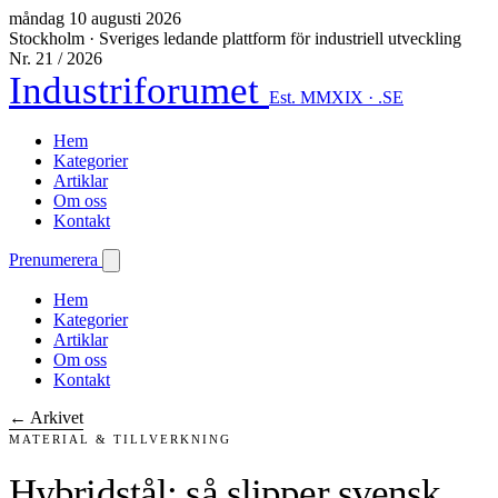
måndag 10 augusti 2026
Stockholm
·
Sveriges ledande plattform för industriell utveckling
Nr. 21 / 2026
Industriforumet
Est. MMXIX · .SE
Hem
Kategorier
Artiklar
Om oss
Kontakt
Prenumerera
Hem
Kategorier
Artiklar
Om oss
Kontakt
← Arkivet
MATERIAL & TILLVERKNING
Hybridstål: så slipper svensk