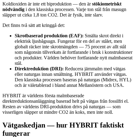
Koldioxiden är inte ett biproduktion — den är
stökiometriskt
nödvändig
i den klassiska processen. Varje ton stål från masugn
släpper ut cirka 1,8 ton CO2. Det är fysik, inte slarv.
Det finns två sätt att kringgå det:
Skrotbaserad produktion (EAF):
Smälta skrot direkt i
elektrisk ljusbågsugn. Fungerar för en del av stålet, men
globalt räcker inte skrotmängden — 75 procent av allt stål
som någonsin tillverkats är fortfarande i bruk i konstruktioner
och produkter. Världen behöver fortfarande nytt malmbaserat
stål.
Direktreduktion (DRI):
Reducera järnmalm med vätgas
eller naturgas innan smältning. HYBRIT använder vätgas.
Den klassiska processen baseras på naturgas (Midrex, HYL)
och är väletablerad i bland annat Mellanöstern och USA.
HYBRIT är världens första malmbaserade
direktreduktionsanläggning baserad helt på vätgas från fossilfri el.
Resten av världens DRI-produktion drivs på naturgas — som
visserligen släpper ut mindre CO2 än koks, men inte noll.
Vätgaskedjan — hur HYBRIT faktiskt
fungerar