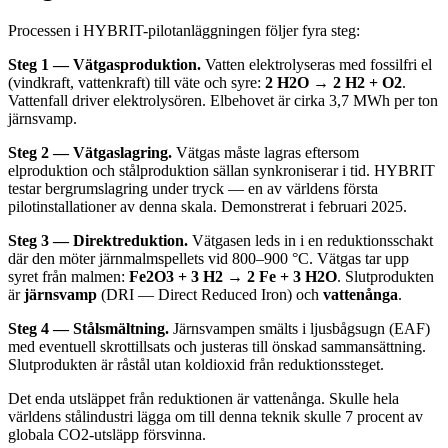
Processen i HYBRIT-pilotanläggningen följer fyra steg:
Steg 1 — Vätgasproduktion.
Vatten elektrolyseras med fossilfri el
(vindkraft, vattenkraft) till väte och syre:
2 H2O → 2 H2 + O2
.
Vattenfall driver elektrolysören. Elbehovet är cirka 3,7 MWh per ton
järnsvamp.
Steg 2 — Vätgaslagring.
Vätgas måste lagras eftersom
elproduktion och stålproduktion sällan synkroniserar i tid. HYBRIT
testar bergrumslagring under tryck — en av världens första
pilotinstallationer av denna skala. Demonstrerat i februari 2025.
Steg 3 — Direktreduktion.
Vätgasen leds in i en reduktionsschakt
där den möter järnmalmspellets vid 800–900 °C. Vätgas tar upp
syret från malmen:
Fe2O3 + 3 H2 → 2 Fe + 3 H2O
. Slutprodukten
är
järnsvamp
(DRI — Direct Reduced Iron) och
vattenånga
.
Steg 4 — Stålsmältning.
Järnsvampen smälts i ljusbågsugn (EAF)
med eventuell skrottillsats och justeras till önskad sammansättning.
Slutprodukten är råstål utan koldioxid från reduktionssteget.
Det enda utsläppet från reduktionen är vattenånga. Skulle hela
världens stålindustri lägga om till denna teknik skulle 7 procent av
globala CO2-utsläpp försvinna.