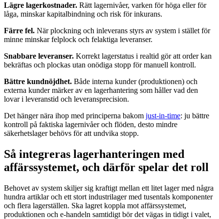
Lägre lagerkostnader.
Rätt lagernivåer, varken för höga eller för
låga, minskar kapitalbindning och risk för inkurans.
Färre fel.
När plockning och inleverans styrs av system i stället för
minne minskar felplock och felaktiga leveranser.
Snabbare leveranser.
Korrekt lagerstatus i realtid gör att order kan
bekräftas och plockas utan onödiga stopp för manuell kontroll.
Bättre kundnöjdhet.
Både interna kunder (produktionen) och
externa kunder märker av en lagerhantering som håller vad den
lovar i leveranstid och leveransprecision.
Det hänger nära ihop med principerna bakom
just-in-time
: ju bättre
kontroll på faktiska lagernivåer och flöden, desto mindre
säkerhetslager behövs för att undvika stopp.
Så integreras lagerhanteringen med
affärssystemet, och därför spelar det roll
Behovet av system skiljer sig kraftigt mellan ett litet lager med några
hundra artiklar och ett stort industrilager med tusentals komponenter
och flera lagerställen. Ska lagret koppla mot affärssystemet,
produktionen och e-handeln samtidigt bör det vägas in tidigt i valet,