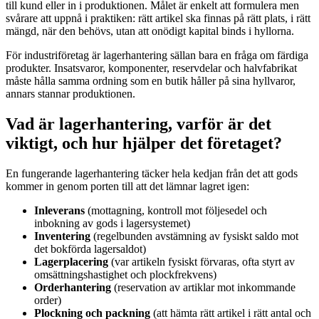
till kund eller in i produktionen. Målet är enkelt att formulera men
svårare att uppnå i praktiken: rätt artikel ska finnas på rätt plats, i rätt
mängd, när den behövs, utan att onödigt kapital binds i hyllorna.
För industriföretag är lagerhantering sällan bara en fråga om färdiga
produkter. Insatsvaror, komponenter, reservdelar och halvfabrikat
måste hålla samma ordning som en butik håller på sina hyllvaror,
annars stannar produktionen.
Vad är lagerhantering, varför är det
viktigt, och hur hjälper det företaget?
En fungerande lagerhantering täcker hela kedjan från det att gods
kommer in genom porten till att det lämnar lagret igen:
Inleverans
(mottagning, kontroll mot följesedel och
inbokning av gods i lagersystemet)
Inventering
(regelbunden avstämning av fysiskt saldo mot
det bokförda lagersaldot)
Lagerplacering
(var artikeln fysiskt förvaras, ofta styrt av
omsättningshastighet och plockfrekvens)
Orderhantering
(reservation av artiklar mot inkommande
order)
Plockning och packning
(att hämta rätt artikel i rätt antal och