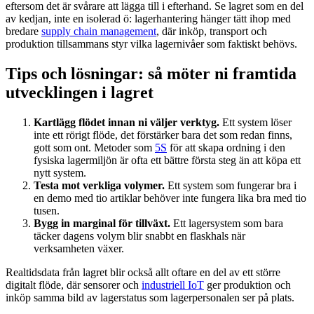
eftersom det är svårare att lägga till i efterhand. Se lagret som en del
av kedjan, inte en isolerad ö: lagerhantering hänger tätt ihop med
bredare
supply chain management
, där inköp, transport och
produktion tillsammans styr vilka lagernivåer som faktiskt behövs.
Tips och lösningar: så möter ni framtida
utvecklingen i lagret
Kartlägg flödet innan ni väljer verktyg.
Ett system löser
inte ett rörigt flöde, det förstärker bara det som redan finns,
gott som ont. Metoder som
5S
för att skapa ordning i den
fysiska lagermiljön är ofta ett bättre första steg än att köpa ett
nytt system.
Testa mot verkliga volymer.
Ett system som fungerar bra i
en demo med tio artiklar behöver inte fungera lika bra med tio
tusen.
Bygg in marginal för tillväxt.
Ett lagersystem som bara
täcker dagens volym blir snabbt en flaskhals när
verksamheten växer.
Realtidsdata från lagret blir också allt oftare en del av ett större
digitalt flöde, där sensorer och
industriell IoT
ger produktion och
inköp samma bild av lagerstatus som lagerpersonalen ser på plats.