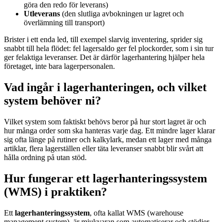
göra den redo för leverans)
Utleverans
(den slutliga avbokningen ur lagret och
överlämning till transport)
Brister i ett enda led, till exempel slarvig inventering, sprider sig
snabbt till hela flödet: fel lagersaldo ger fel plockorder, som i sin tur
ger felaktiga leveranser. Det är därför lagerhantering hjälper hela
företaget, inte bara lagerpersonalen.
Vad ingår i lagerhanteringen, och vilket
system behöver ni?
Vilket system som faktiskt behövs beror på hur stort lagret är och
hur många order som ska hanteras varje dag. Ett mindre lager klarar
sig ofta länge på rutiner och kalkylark, medan ett lager med många
artiklar, flera lagerställen eller täta leveranser snabbt blir svårt att
hålla ordning på utan stöd.
Hur fungerar ett lagerhanteringssystem
(WMS) i praktiken?
Ett
lagerhanteringssystem
, ofta kallat WMS (warehouse
management system), är mjukvaran som automatiserar och stödjer