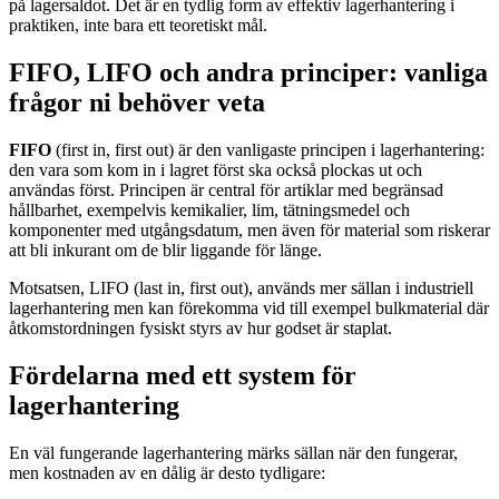
på lagersaldot. Det är en tydlig form av effektiv lagerhantering i
praktiken, inte bara ett teoretiskt mål.
FIFO, LIFO och andra principer: vanliga
frågor ni behöver veta
FIFO
(first in, first out) är den vanligaste principen i lagerhantering:
den vara som kom in i lagret först ska också plockas ut och
användas först. Principen är central för artiklar med begränsad
hållbarhet, exempelvis kemikalier, lim, tätningsmedel och
komponenter med utgångsdatum, men även för material som riskerar
att bli inkurant om de blir liggande för länge.
Motsatsen, LIFO (last in, first out), används mer sällan i industriell
lagerhantering men kan förekomma vid till exempel bulkmaterial där
åtkomstordningen fysiskt styrs av hur godset är staplat.
Fördelarna med ett system för
lagerhantering
En väl fungerande lagerhantering märks sällan när den fungerar,
men kostnaden av en dålig är desto tydligare: