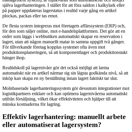
själva lagerhanteringen. I stället för att föra saldon i kalkylark eller
på papper uppdateras lagerstatus i realtid varje gång en artikel
plockas, packas eller tas emot.
De flesta system integreras mot företagets affärssystem (ERP) och,
för den som säljer online, mot e-handelsplattformen. Det gör att en
order som läggs i webbutiken automatiskt skapar en reservation i
lagret, utan att någon manuellt matar in samma uppgift två gånger.
För tillverkande företag kopplas systemet ofta även mot
produktionsplaneringen, så att komponentlager och produktionstakt
hänger ihop.
Realtidskoll på lagernivåer gör det också möjligt att larma
automatiskt när en artikel närmar sig sin lägsta godkända nivå, så att
inköp kan skapa en ny beställning innan lagret faktiskt tar slut.
Molnbaserade lagerhanteringssystem gör dessutom integrationer mot
logistikpartners enklare och kan optimera lagernivåerna automatiskt
utifrån försäljning, vilket ökar effektiviteten och hjälper till att
minska kostnaderna för lagring.
Effektiv lagerhantering: manuellt arbete
eller automatiserat lagersystem?