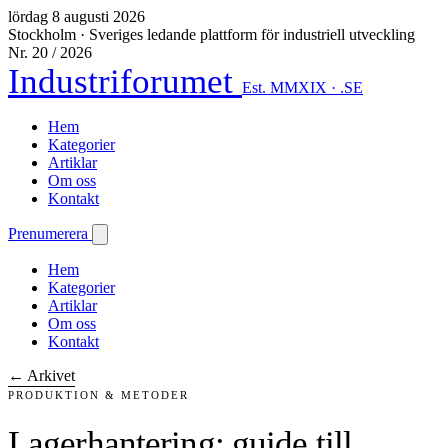
lördag 8 augusti 2026
Stockholm
·
Sveriges ledande plattform för industriell utveckling
Nr. 20 / 2026
Industriforumet
Est. MMXIX · .SE
Hem
Kategorier
Artiklar
Om oss
Kontakt
Prenumerera
Hem
Kategorier
Artiklar
Om oss
Kontakt
← Arkivet
PRODUKTION & METODER
Lagerhantering: guide till