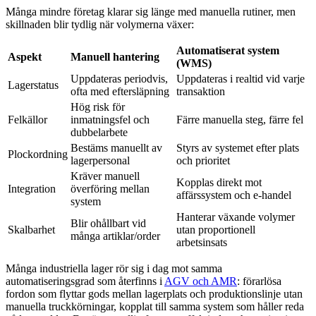
Många mindre företag klarar sig länge med manuella rutiner, men
skillnaden blir tydlig när volymerna växer:
Automatiserat system
Aspekt
Manuell hantering
(WMS)
Uppdateras periodvis,
Uppdateras i realtid vid varje
Lagerstatus
ofta med eftersläpning
transaktion
Hög risk för
Felkällor
inmatningsfel och
Färre manuella steg, färre fel
dubbelarbete
Bestäms manuellt av
Styrs av systemet efter plats
Plockordning
lagerpersonal
och prioritet
Kräver manuell
Kopplas direkt mot
Integration
överföring mellan
affärssystem och e-handel
system
Hanterar växande volymer
Blir ohållbart vid
Skalbarhet
utan proportionell
många artiklar/order
arbetsinsats
Många industriella lager rör sig i dag mot samma
automatiseringsgrad som återfinns i
AGV och AMR
: förarlösa
fordon som flyttar gods mellan lagerplats och produktionslinje utan
manuella truckkörningar, kopplat till samma system som håller reda