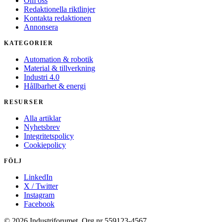
Om oss
Redaktionella riktlinjer
Kontakta redaktionen
Annonsera
KATEGORIER
Automation & robotik
Material & tillverkning
Industri 4.0
Hållbarhet & energi
RESURSER
Alla artiklar
Nyhetsbrev
Integritetspolicy
Cookiepolicy
FÖLJ
LinkedIn
X / Twitter
Instagram
Facebook
© 2026 Industriforumet. Org.nr 559123-4567.