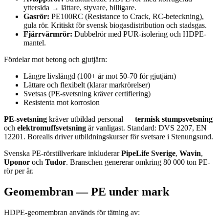
yttersida → lättare, styvare, billigare.
Gasrör:
PE100RC (Resistance to Crack, RC-beteckning),
gula rör. Kritiskt för svensk biogasdistribution och stadsgas.
Fjärrvärmrör:
Dubbelrör med PUR-isolering och HDPE-
mantel.
Fördelar mot betong och gjutjärn:
Längre livslängd (100+ år mot 50-70 för gjutjärn)
Lättare och flexibelt (klarar markrörelser)
Svetsas (PE-svetsning kräver certifiering)
Resistenta mot korrosion
PE-svetsning
kräver utbildad personal —
termisk stumpsvetsning
och
elektromuffsvetsning
är vanligast. Standard: DVS 2207, EN
12201. Borealis driver utbildningskurser för svetsare i Stenungsund.
Svenska PE-rörstillverkare inkluderar
PipeLife Sverige
,
Wavin
,
Uponor
och
Tudor
. Branschen genererar omkring 80 000 ton PE-
rör per år.
Geomembran — PE under mark
HDPE-geomembran används för tätning av: