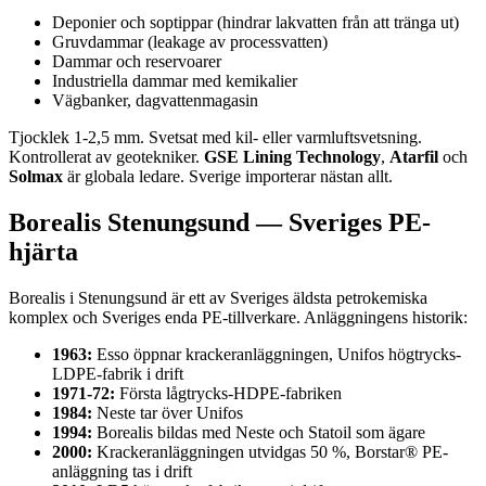
Deponier och soptippar (hindrar lakvatten från att tränga ut)
Gruvdammar (leakage av processvatten)
Dammar och reservoarer
Industriella dammar med kemikalier
Vägbanker, dagvattenmagasin
Tjocklek 1-2,5 mm. Svetsat med kil- eller varmluftsvetsning.
Kontrollerat av geotekniker.
GSE Lining Technology
,
Atarfil
och
Solmax
är globala ledare. Sverige importerar nästan allt.
Borealis Stenungsund — Sveriges PE-
hjärta
Borealis i Stenungsund är ett av Sveriges äldsta petrokemiska
komplex och Sveriges enda PE-tillverkare. Anläggningens historik:
1963:
Esso öppnar krackeranläggningen, Unifos högtrycks-
LDPE-fabrik i drift
1971-72:
Första lågtrycks-HDPE-fabriken
1984:
Neste tar över Unifos
1994:
Borealis bildas med Neste och Statoil som ägare
2000:
Krackeranläggningen utvidgas 50 %, Borstar® PE-
anläggning tas i drift