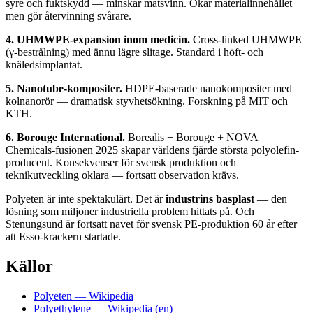
syre och fuktskydd — minskar matsvinn. Ökar materialinnehållet
men gör återvinning svårare.
4. UHMWPE-expansion inom medicin.
Cross-linked UHMWPE
(γ-bestrålning) med ännu lägre slitage. Standard i höft- och
knäledsimplantat.
5. Nanotube-kompositer.
HDPE-baserade nanokompositer med
kolnanorör — dramatisk styvhetsökning. Forskning på MIT och
KTH.
6. Borouge International.
Borealis + Borouge + NOVA
Chemicals-fusionen 2025 skapar världens fjärde största polyolefin-
producent. Konsekvenser för svensk produktion och
teknikutveckling oklara — fortsatt observation krävs.
Polyeten är inte spektakulärt. Det är
industrins basplast
— den
lösning som miljoner industriella problem hittats på. Och
Stenungsund är fortsatt navet för svensk PE-produktion 60 år efter
att Esso-krackern startade.
Källor
Polyeten — Wikipedia
Polyethylene — Wikipedia (en)