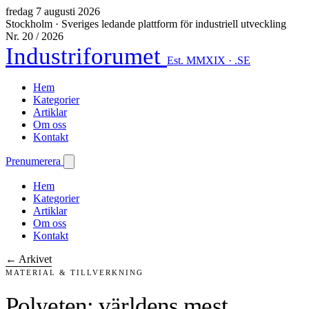
fredag 7 augusti 2026
Stockholm
·
Sveriges ledande plattform för industriell utveckling
Nr. 20 / 2026
Industriforumet
Est. MMXIX · .SE
Hem
Kategorier
Artiklar
Om oss
Kontakt
Prenumerera
Hem
Kategorier
Artiklar
Om oss
Kontakt
← Arkivet
MATERIAL & TILLVERKNING
Polyeten: världens mest