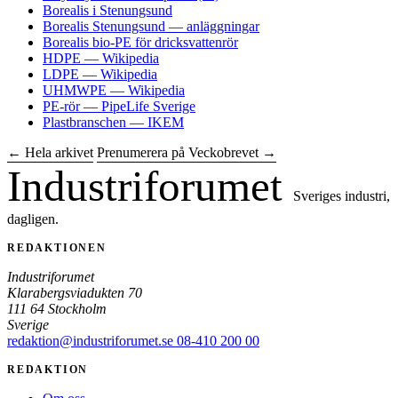
Borealis i Stenungsund
Borealis Stenungsund — anläggningar
Borealis bio-PE för dricksvattenrör
HDPE — Wikipedia
LDPE — Wikipedia
UHMWPE — Wikipedia
PE-rör — PipeLife Sverige
Plastbranschen — IKEM
← Hela arkivet
Prenumerera på Veckobrevet →
Industriforumet
Sveriges industri,
dagligen.
REDAKTIONEN
Industriforumet
Klarabergsviadukten 70
111 64 Stockholm
Sverige
redaktion@industriforumet.se
08-410 200 00
REDAKTION