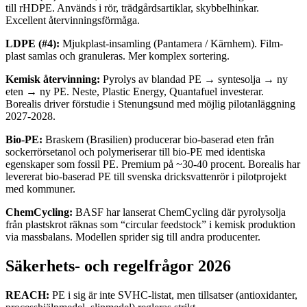
till rHDPE. Används i rör, trädgårdsartiklar, skybbelhinkar.
Excellent återvinningsförmåga.
LDPE (#4):
Mjukplast-insamling (Pantamera / Kärnhem). Film-
plast samlas och granuleras. Mer komplex sortering.
Kemisk återvinning:
Pyrolys av blandad PE → syntesolja → ny
eten → ny PE. Neste, Plastic Energy, Quantafuel investerar.
Borealis driver förstudie i Stenungsund med möjlig pilotanläggning
2027-2028.
Bio-PE:
Braskem (Brasilien) producerar bio-baserad eten från
sockerrörsetanol och polymeriserar till bio-PE med identiska
egenskaper som fossil PE. Premium på ~30-40 procent. Borealis har
levererat bio-baserad PE till svenska dricksvattenrör i pilotprojekt
med kommuner.
ChemCycling:
BASF har lanserat ChemCycling där pyrolysolja
från plastskrot räknas som “circular feedstock” i kemisk produktion
via massbalans. Modellen sprider sig till andra producenter.
Säkerhets- och regelfrågor 2026
REACH:
PE i sig är inte SVHC-listat, men tillsatser (antioxidanter,