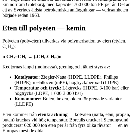
km norr om Göteborg, med kapacitet 760 000 ton PE per år. Det är
ett av Sveriges äldsta petrokemiska anläggningar — verksamheten
började redan 1963.
Eten till polyeten — kemin
Polyeten (poly-eten) tillverkas via polymerisation av
eten
(etylen,
C₂H₄):
n CH₂=CH₂ → (-CH₂-CH₂-)n
Kedjornas längd (molmassa), grening och täthet styrs av:
Katalysator:
Ziegler-Natta (HDPE, LLDPE), Phillips
(HDPE), metallocen (mPE), högtryck/peroxid (LDPE)
Temperatur och tryck:
Lågtrycks (HDPE, 3-100 bar) eller
högtrycks (LDPE, 1 000-3 000 bar)
Komonomer:
Buten, hexen, okten för grenade varianter
(LLDPE)
Eten kommer från
etenkrackning
— kolväten (nafta, etan, propan,
butan) krackas vid hög temperatur. Borealis cracker i Stenungsund
producerar 620 000 ton eten per år från fyra olika råvaror — en av
Europas mest flexibla.