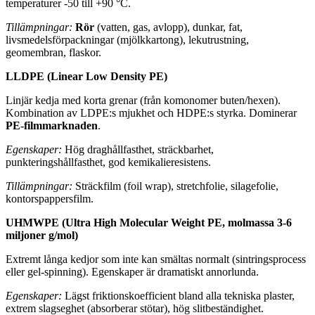
temperaturer -50 till +90 °C.
Tillämpningar:
Rör
(vatten, gas, avlopp), dunkar, fat,
livsmedelsförpackningar (mjölkkartong), lekutrustning,
geomembran, flaskor.
LLDPE (Linear Low Density PE)
Linjär kedja med korta grenar (från komonomer buten/hexen).
Kombination av LDPE:s mjukhet och HDPE:s styrka. Dominerar
PE-filmmarknaden
.
Egenskaper:
Hög draghållfasthet, sträckbarhet,
punkteringshållfasthet, god kemikalieresistens.
Tillämpningar:
Sträckfilm (foil wrap), stretchfolie, silagefolie,
kontorspappersfilm.
UHMWPE (Ultra High Molecular Weight PE, molmassa 3-6
miljoner g/mol)
Extremt långa kedjor som inte kan smältas normalt (sintringsprocess
eller gel-spinning). Egenskaper är dramatiskt annorlunda.
Egenskaper:
Lägst friktionskoefficient bland alla tekniska plaster,
extrem slagseghet (absorberar stötar), hög slitbeständighet.