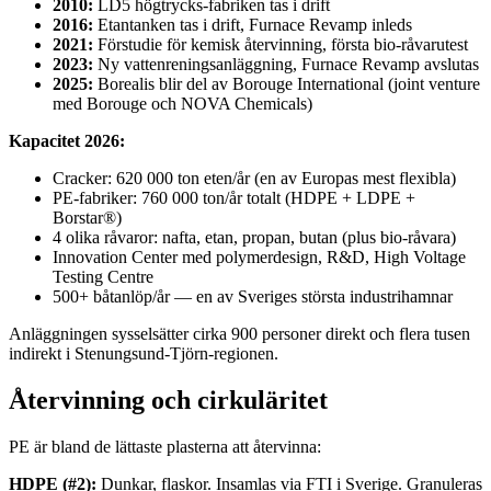
2010:
LD5 högtrycks-fabriken tas i drift
2016:
Etantanken tas i drift, Furnace Revamp inleds
2021:
Förstudie för kemisk återvinning, första bio-råvarutest
2023:
Ny vattenreningsanläggning, Furnace Revamp avslutas
2025:
Borealis blir del av Borouge International (joint venture
med Borouge och NOVA Chemicals)
Kapacitet 2026:
Cracker: 620 000 ton eten/år (en av Europas mest flexibla)
PE-fabriker: 760 000 ton/år totalt (HDPE + LDPE +
Borstar®)
4 olika råvaror: nafta, etan, propan, butan (plus bio-råvara)
Innovation Center med polymerdesign, R&D, High Voltage
Testing Centre
500+ båtanlöp/år — en av Sveriges största industrihamnar
Anläggningen sysselsätter cirka 900 personer direkt och flera tusen
indirekt i Stenungsund-Tjörn-regionen.
Återvinning och cirkuläritet
PE är bland de lättaste plasterna att återvinna:
HDPE (#2):
Dunkar, flaskor. Insamlas via FTI i Sverige. Granuleras