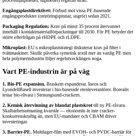
processhjälpmedel, slipmedel) regleras strikt.
Engångsplastdirektivet:
Förbud mot vissa PE-baserade
engångsprodukter (omröringspinnar, sugrör) sedan 2021.
Packaging Regulation:
Krav på minst 35 procent återvunnet
innehåll i kontaktmaterialförpackningar till 2030. För PE betyder det
större efterfrågan på rHDPE och rLDPE.
Mikroplast:
EU:s mikroplaststrategi diskuterar krav på filter i
tvättmaskiner. Skulle påverka syntetisk textil mer än vanlig PE men
hela polymerindustrin följer regelutvecklingen noga.
Vart PE-industrin är på väg
1. Bio-PE expansion.
Braskem expanderar. Ineos och
LyondellBasell investerar i bio-baserade etenleverantörer. Borealis
testar bio-råvara i Stenungsund-crackern.
2. Kemisk återvinning av blandat plastskrot
till ny PE-råvara.
Skalbarhetsutmaning kvarstår — ekonomin är inte cracker-
konkurrenskraftig än, men EU-mandater och CBAM driver
investeringar.
3. Barrier-PE.
Multilager-film med EVOH- och PVDC-barriär för