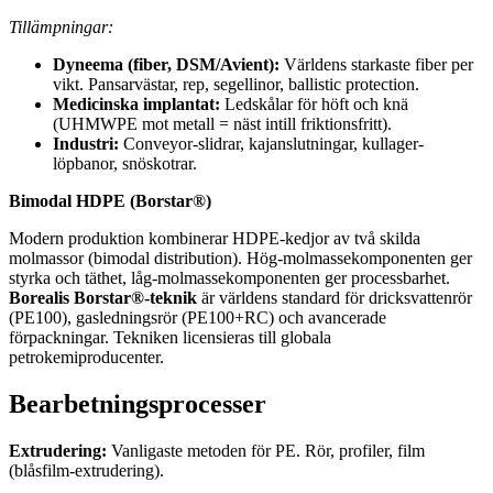
Tillämpningar:
Dyneema (fiber, DSM/Avient):
Världens starkaste fiber per
vikt. Pansarvästar, rep, segellinor, ballistic protection.
Medicinska implantat:
Ledskålar för höft och knä
(UHMWPE mot metall = näst intill friktionsfritt).
Industri:
Conveyor-slidrar, kajanslutningar, kullager-
löpbanor, snöskotrar.
Bimodal HDPE (Borstar®)
Modern produktion kombinerar HDPE-kedjor av två skilda
molmassor (bimodal distribution). Hög-molmassekomponenten ger
styrka och täthet, låg-molmassekomponenten ger processbarhet.
Borealis Borstar®-teknik
är världens standard för dricksvattenrör
(PE100), gasledningsrör (PE100+RC) och avancerade
förpackningar. Tekniken licensieras till globala
petrokemiproducenter.
Bearbetningsprocesser
Extrudering:
Vanligaste metoden för PE. Rör, profiler, film
(blåsfilm-extrudering).