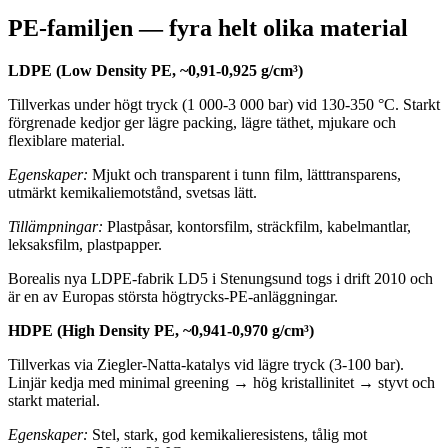
PE-familjen — fyra helt olika material
LDPE (Low Density PE, ~0,91-0,925 g/cm³)
Tillverkas under högt tryck (1 000-3 000 bar) vid 130-350 °C. Starkt
förgrenade kedjor ger lägre packing, lägre täthet, mjukare och
flexiblare material.
Egenskaper:
Mjukt och transparent i tunn film, lätttransparens,
utmärkt kemikaliemotstånd, svetsas lätt.
Tillämpningar:
Plastpåsar, kontorsfilm, sträckfilm, kabelmantlar,
leksaksfilm, plastpapper.
Borealis nya LDPE-fabrik LD5 i Stenungsund togs i drift 2010 och
är en av Europas största högtrycks-PE-anläggningar.
HDPE (High Density PE, ~0,941-0,970 g/cm³)
Tillverkas via Ziegler-Natta-katalys vid lägre tryck (3-100 bar).
Linjär kedja med minimal greening → hög kristallinitet → styvt och
starkt material.
Egenskaper:
Stel, stark, god kemikalieresistens, tålig mot