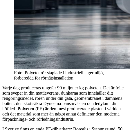
Foto: Polyetenrör staplade i industriell lagermiljö,
förberedda för rörnätsinstallation
Varje dag produceras ungefär 90 miljoner kg polyeten. Det är folie
som sveper in din mattleverans, dunkarna som innehåller ditt
rengöringsmedel, rören under din gata, geomembranet i dammens
botten, den skottsäkra Dyneema-pansarvästen och ledytan i din
höftled.
Polyeten
(PE) är den mest producerade plasten i världen
och det material som mer än något annat definierar den moderna
förpacknings- och rörledningsindustrin.
I Sverige finns en enda PE-tillverkare: Borealis i Stenungsund, 50