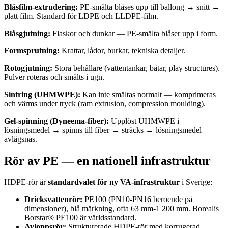
Blåsfilm-extrudering:
PE-smälta blåses upp till ballong → snitt →
platt film. Standard för LDPE och LLDPE-film.
Blåsgjutning:
Flaskor och dunkar — PE-smälta blåser upp i form.
Formsprutning:
Krattar, lådor, burkar, tekniska detaljer.
Rotogjutning:
Stora behållare (vattentankar, båtar, play structures).
Pulver roteras och smälts i ugn.
Sintring (UHMWPE):
Kan inte smältas normalt — komprimeras
och värms under tryck (ram extrusion, compression moulding).
Gel-spinning (Dyneema-fiber):
Upplöst UHMWPE i
lösningsmedel → spinns till fiber → sträcks → lösningsmedel
avlägsnas.
Rör av PE — en nationell infrastruktur
HDPE-rör är
standardvalet för ny VA-infrastruktur
i Sverige:
Dricksvattenrör:
PE100 (PN10-PN16 beroende på
dimensioner), blå märkning, ofta 63 mm-1 200 mm. Borealis
Borstar® PE100 är världsstandard.
Avloppsrör:
Strukturerade HDPE-rör med korrugerad