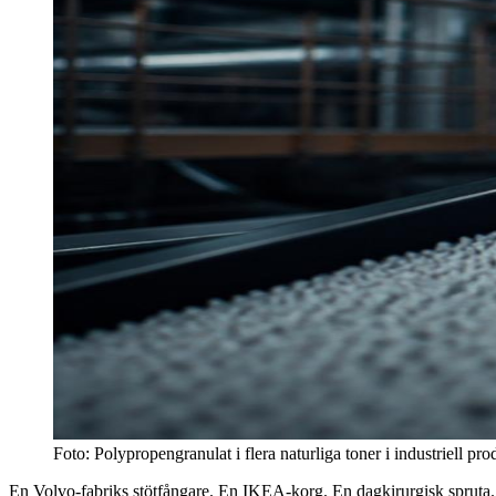
Foto: Polypropengranulat i flera naturliga toner i industriell pr
En Volvo-fabriks stötfångare. En IKEA-korg. En dagkirurgisk spruta.