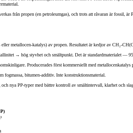
rmaterial.
erkas från propen (en petroleumgas), och trots att råvaran är fossil, är
 eller metallocen-katalys) av propen. Resultatet är kedjor av CH₂-CH(C
linitet → hög styvhet och smältpunkt. Det är standardmaterialet — 95+ 
omskinligare. Producerades först kommersiellt med metallocenkatalys p
 fogmassa, bitumen-additiv. Inte konstruktionsmaterial.
 och nya PP-typer med bättre kontroll av smältintervall, klarhet och sl
CP)
³
a