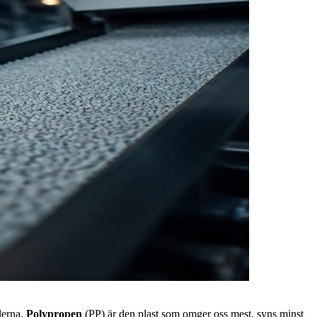
derna.
Polypropen
(PP) är den plast som omger oss mest, syns minst