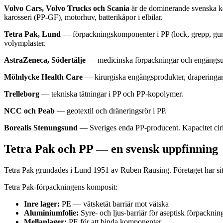
Volvo Cars, Volvo Trucks och Scania
är de dominerande svenska kon
karosseri (PP-GF), motorhuv, batterikåpor i elbilar.
Tetra Pak, Lund
— förpackningskomponenter i PP (lock, grepp, gummib
volymplaster.
AstraZeneca, Södertälje
— medicinska förpackningar och engångsutr
Mölnlycke Health Care
— kirurgiska engångsprodukter, draperingar
Trelleborg
— tekniska tätningar i PP och PP-kopolymer.
NCC och Peab
— geotextil och dräneringsrör i PP.
Borealis Stenungsund
— Sveriges enda PP-producent. Kapacitet cirk
Tetra Pak och PP — en svensk uppfinning
Tetra Pak grundades i Lund 1951 av Ruben Rausing. Företaget har sitt
Tetra Pak-förpackningens komposit:
Inre lager:
PE — vätsketät barriär mot vätska
Aluminiumfolie:
Syre- och ljus-barriär för aseptisk förpacknin
Mellanlager:
PE för att binda komponenter