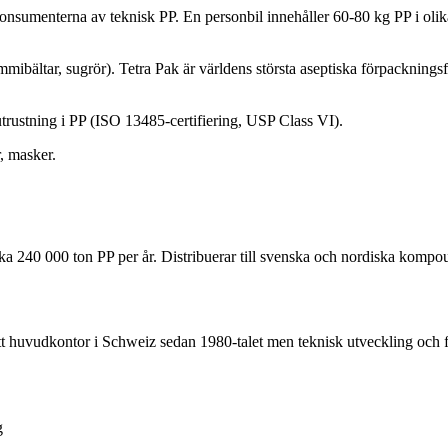
sumenterna av teknisk PP. En personbil innehåller 60-80 kg PP i olika
ältar, sugrör). Tetra Pak är världens största aseptiska förpackningsför
ustning i PP (ISO 13485-certifiering, USP Class VI).
, masker.
a 240 000 ton PP per år. Distribuerar till svenska och nordiska kompo
 huvudkontor i Schweiz sedan 1980-talet men teknisk utveckling och fo
g