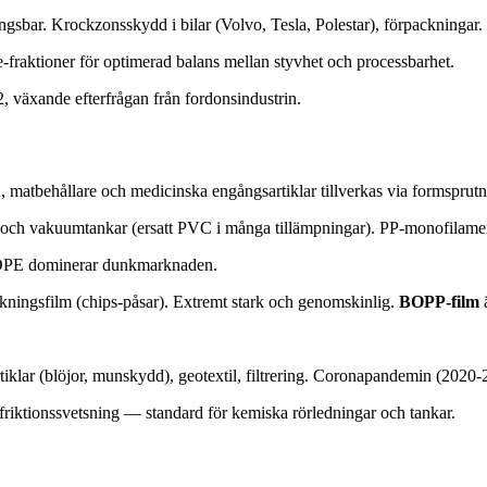
sbar. Krockzonsskydd i bilar (Volvo, Tesla, Polestar), förpackningar.
raktioner för optimerad balans mellan styvhet och processbarhet.
 växande efterfrågan från fordonsindustrin.
, matbehållare och medicinska engångsartiklar tillverkas via formspru
s- och vakuumtankar (ersatt PVC i många tillämpningar). PP-monofilament 
 HDPE dominerar dunkmarknaden.
ckningsfilm (chips-påsar). Extremt stark och genomskinlig.
BOPP-film
ä
klar (blöjor, munskydd), geotextil, filtrering. Coronapandemin (2020
 friktionssvetsning — standard för kemiska rörledningar och tankar.