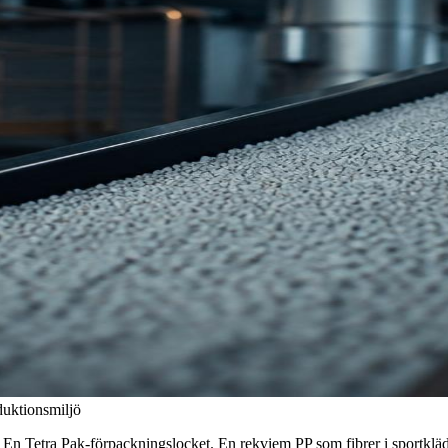
oduktionsmiljö
 En Tetra Pak-förpackningslocket. En rekviem PP som fibrer i sportklä