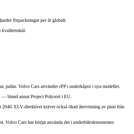
arder förpackningar per år globalt.
 kvalitetsskäl.
r, pallar. Volvo Cars använder rPP i underkåpor i nya modeller.
a — bland annat Project Polysort i EU.
2040. ELV-direktivet kräver också ökad återvinning av plast från
t. Volvo Cars har börjat använda det i underbileslemonenter.