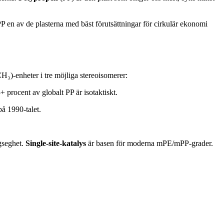
 PP en av de plasterna med bäst förutsättningar för cirkulär ekonomi
H₃)-enheter i tre möjliga stereoisomerer:
procent av globalt PP är isotaktiskt.
å 1990-talet.
agseghet.
Single-site-katalys
är basen för moderna mPE/mPP-grader.