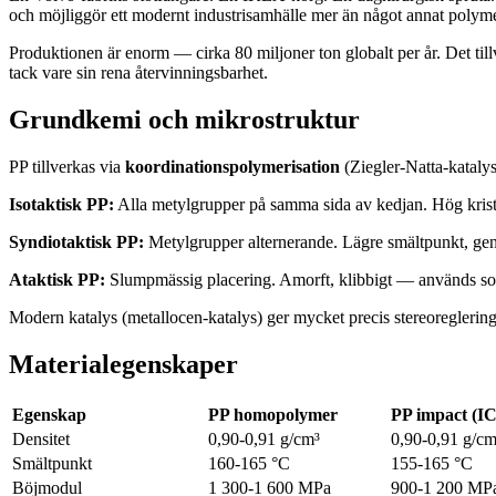
och möjliggör ett modernt industrisamhälle mer än något annat polyme
Produktionen är enorm — cirka 80 miljoner ton globalt per år. Det tillv
tack vare sin rena återvinningsbarhet.
Grundkemi och mikrostruktur
PP tillverkas via
koordinationspolymerisation
(Ziegler-Natta-katalys
Isotaktisk PP:
Alla metylgrupper på samma sida av kedjan. Hög kristal
Syndiotaktisk PP:
Metylgrupper alternerande. Lägre smältpunkt, gen
Ataktisk PP:
Slumpmässig placering. Amorft, klibbigt — används som
Modern katalys (metallocen-katalys) ger mycket precis stereoreglering
Materialegenskaper
Egenskap
PP homopolymer
PP impact (I
Densitet
0,90-0,91 g/cm³
0,90-0,91 g/cm
Smältpunkt
160-165 °C
155-165 °C
Böjmodul
1 300-1 600 MPa
900-1 200 MP