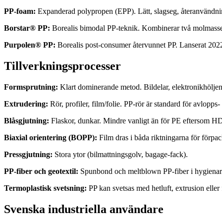
PP-foam:
Expanderad polypropen (EPP). Lätt, slagseg, återanvändning
Borstar® PP:
Borealis bimodal PP-teknik. Kombinerar två molmasse-f
Purpolen® PP:
Borealis post-consumer återvunnet PP. Lanserat 2022,
Tillverkningsprocesser
Formsprutning:
Klart dominerande metod. Bildelar, elektronikhöljen
Extrudering:
Rör, profiler, film/folie. PP-rör är standard för avlopp
Blåsgjutning:
Flaskor, dunkar. Mindre vanligt än för PE eftersom
Biaxial orientering (BOPP):
Film dras i båda riktningarna för förpa
Pressgjutning:
Stora ytor (bilmattningsgolv, bagage-fack).
PP-fiber och geotextil:
Spunbond och meltblown PP-fiber i hygienarti
Termoplastisk svetsning:
PP kan svetsas med hetluft, extrusion eller
Svenska industriella användare