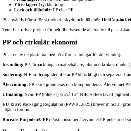
Yttre lager:
Tryckkartong
Lock och tillbehör:
PP eller PE
PP används främst för skruvlock, skydd och tillbehör.
HeliCap-locke
Tetra Pak driver projekt för helt fiberbaserade alternativ till plast-i-
PP och cirkulär ekonomi
PP är en av de plasterna med bäst förutsättningar för återvinning:
Insamling:
PP-förpackningar (matbehållare, blommerkrukor, dunkar) 
Sortering:
NIR-sortering identifierar PP tillförlitligt och separerar fr
Återvinning:
PP-skrot granuleras och kompounderas. Återvunnet PP (r
Utmaning:
Svart PP (bildelar) är svårt att NIR-sortera (svart pigme
EU-krav:
Packaging Regulation (PPWR, 2025) kräver minst 35 procent
uttjänta fordon.
Borealis Purpolen® PP:
Post-consumer återvunnet PP-pellet med spe