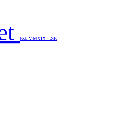
et
Est. MMXIX · .SE