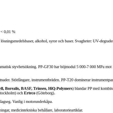
 < 0,01 %
 lösningsmedelsbaser, alkohol, syror och baser. Svagheter: UV-degrader
 dramatisk styvhetsökning. PP-GF30 har böjmodul 5 000-7 000 MPa mot 
ostnader. Stötfångare, instrumentbräden. PP-T20 dominerar instrumentpan
ll, Borealis, BASF, Trinseo, HiQ-Polymers
) blandar PP med kombinat
tockholm) och
Erteco
(Göteborg).
lagseg. Vanlig i motorunderkåpa.
ngar, medicintekniska behållare, laboratorieartiklar.