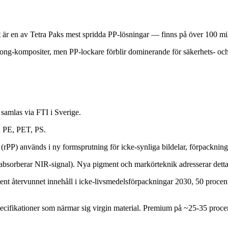
t
är en av Tetra Paks mest spridda PP-lösningar — finns på över 100 milj
kartong-kompositer, men PP-lockare förblir dominerande för säkerhets- och
samlas via FTI i Sverige.
ån PE, PET, PS.
PP) används i ny formsprutning för icke-synliga bildelar, förpackninga
nt absorberar NIR-signal). Nya pigment och markörteknik adresserar dett
 återvunnet innehåll i icke-livsmedelsförpackningar 2030, 50 procent 
cifikationer som närmar sig virgin material. Premium på ~25-35 procen