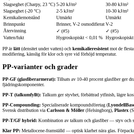
Slagseghet (Charpy, 23 °C)
5-20 kJ/m²
30-80 kJ/m²
Slagseghet (-20 °C)
2-5 kJ/m²
10-30 kJ/m²
Kemikaliemotstånd
Utmärkt
Utmärkt
Brinnpunkt
Brinner, V-2 osmodifierat
V-2
Återvinning
✓ (#5)
✓ (#5)
Vatten/fukt
Hygroskopiskt < 0,01 %
Hygroskopiskt
PP är
lätt
(densitet under vatten) och
kemikalieresistent
mot de flesta
modifiering, känslig för klor och syre vid förhöjd temperatur.
PP-varianter och grader
PP-GF (glasfiberarmerat):
Tillsats av 10-40 procent glasfiber ger
fjädringskomponenter.
PP-T (talkumfyllt):
Talkum ger styvhet, förbättrad ytfinish, lägre k
PP-Compounding:
Specialiserade kompoundsföretag (
LyondellBase
Svensk distribution via
Carlsson & Möller
(Helsingborg),
Plastex
(S
PP-T/GF hybrid:
Kombination av talkum och glasfiber — styv och s
Klar PP:
Metallocene-framställd — optisk klarhet nära glas. Förpackni