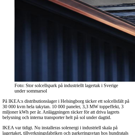
Foto: Stor solcellspark på industriellt lagertak i Sverige
under sommarsol
På IKEA:s distributionslager i Helsingborg täcker ett solcellsfält på
30 000 kvm hela takytan. 10 000 paneler, 3,3 MW toppeffekt, 3
miljoner kWh per år. Anläggningen räcker för att driva lagrets
belysning och interna transporter helt på sol under dagtid.
IKEA var tidigt. Nu installeras solenergi i industriell skala på
lagertaket, tillverkningsfabriken och parkeringsytan hos hundratals