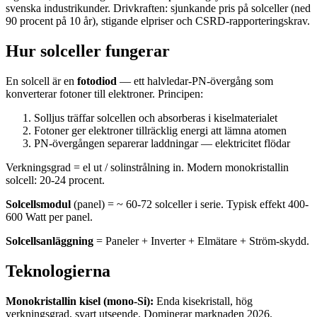
svenska industrikunder. Drivkraften: sjunkande pris på solceller (ned
90 procent på 10 år), stigande elpriser och CSRD-rapporteringskrav.
Hur solceller fungerar
En solcell är en
fotodiod
— ett halvledar-PN-övergång som
konverterar fotoner till elektroner. Principen:
Solljus träffar solcellen och absorberas i kiselmaterialet
Fotoner ger elektroner tillräcklig energi att lämna atomen
PN-övergången separerar laddningar — elektricitet flödar
Verkningsgrad = el ut / solinstrålning in. Modern monokristallin
solcell: 20-24 procent.
Solcellsmodul
(panel) = ~ 60-72 solceller i serie. Typisk effekt 400-
600 Watt per panel.
Solcellsanläggning
= Paneler + Inverter + Elmätare + Ström-skydd.
Teknologierna
Monokristallin kisel (mono-Si):
Enda kisekristall, hög
verkningsgrad, svart utseende. Dominerar marknaden 2026.