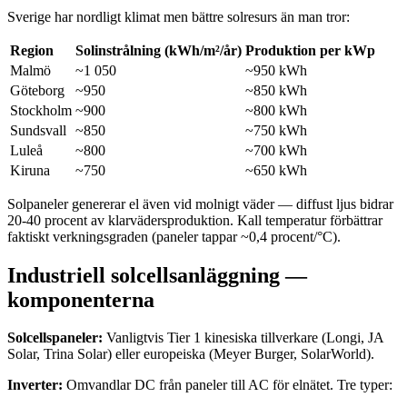
Sverige har nordligt klimat men bättre solresurs än man tror:
Region
Solinstrålning (kWh/m²/år)
Produktion per kWp
Malmö
~1 050
~950 kWh
Göteborg
~950
~850 kWh
Stockholm
~900
~800 kWh
Sundsvall
~850
~750 kWh
Luleå
~800
~700 kWh
Kiruna
~750
~650 kWh
Solpaneler genererar el även vid molnigt väder — diffust ljus bidrar
20-40 procent av klarvädersproduktion. Kall temperatur förbättrar
faktiskt verkningsgraden (paneler tappar ~0,4 procent/°C).
Industriell solcellsanläggning —
komponenterna
Solcellspaneler:
Vanligtvis Tier 1 kinesiska tillverkare (Longi, JA
Solar, Trina Solar) eller europeiska (Meyer Burger, SolarWorld).
Inverter:
Omvandlar DC från paneler till AC för elnätet. Tre typer: