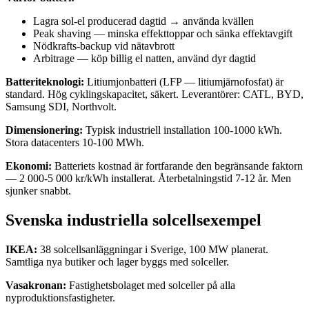
Lagra sol-el producerad dagtid → använda kvällen
Peak shaving — minska effekttoppar och sänka effektavgift
Nödkrafts-backup vid nätavbrott
Arbitrage — köp billig el natten, använd dyr dagtid
Batteriteknologi:
Litiumjonbatteri (LFP — litiumjärnofosfat) är
standard. Hög cyklingskapacitet, säkert. Leverantörer: CATL, BYD,
Samsung SDI, Northvolt.
Dimensionering:
Typisk industriell installation 100-1000 kWh.
Stora datacenters 10-100 MWh.
Ekonomi:
Batteriets kostnad är fortfarande den begränsande faktorn
— 2 000-5 000 kr/kWh installerat. Återbetalningstid 7-12 år. Men
sjunker snabbt.
Svenska industriella solcellsexempel
IKEA:
38 solcellsanläggningar i Sverige, 100 MW planerat.
Samtliga nya butiker och lager byggs med solceller.
Vasakronan:
Fastighetsbolaget med solceller på alla
nyproduktionsfastigheter.