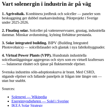
Vart solenergin i industrin är på väg
1. Agrivoltaik.
Kombinera jordbruk och solceller — paneler som
beskuggning ger dubbel markanvändning. Pilotprojekt i Sverige
under 2025-2026.
2. Floating solar.
Solceller på vattenreservoarer, grustag, industriella
dammar. Minskar avdunstning, kylning förbättrar prestanda.
3. Solar integrated building.
BIPV (Building Integrated
Photovoltaics) — solcellsfasader och glastak i nya fabriksbyggnader.
4. Virtual Power Plants (VPP).
Hundratals industriella
solcellsanläggningar aggregeras och styrs som en virtuell kraftresurs
— balanserar elnätet och tjänar på fluktuerende elpriser.
Svenska industrins söln-adoptionskurva är brant. Med CSRD,
stigande elpriser och fallande panelpris är frågan inte längre om —
utan hur snabbt.
Sources:
Solenergi — Wikipedia
Energimyndigheten — Solel i Sverige
IKEA Solar Strategy