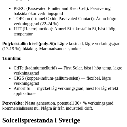
PERC (Passivated Emitter and Rear Cell): Passivering
baksida ökar verkningsgrad
TOPCon (Tunnel Oxide Passivated Contact): Ännu högre
verkningsgrad (22-24 %)
HJT (Heterojunction): Amorf Si + kristallin Si, bäst i hög
temperatur
Polykristallin kisel (poly-Si):
Lägre kostnad, lägre verkningsgrad
(17-19 %), blåaktig. Marknadsandel sjunker.
Tunnfilm:
CdTe (kadmiumtellurid) — First Solar, bäst i hög temp, lägre
verkningsgrad
CIGS (koppar-indium-gallium-selen) — flexibel, lägre
verkningsgrad
Amorf Si — mycket låg verkningsgrad, mest för låg-effekt
applikationer
Perovskite:
Nästa generation, potentiell 30+ % verkningsgrad,
kommersialiseras nu. Några år från industriell drift.
Solcellsprestanda i Sverige