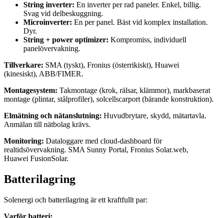
String inverter:
En inverter per rad paneler. Enkel, billig.
Svag vid delbeskuggning.
Microinverter:
En per panel. Bäst vid komplex installation.
Dyr.
String + power optimizer:
Kompromiss, individuell
panelövervakning.
Tillverkare:
SMA (tyskt), Fronius (österrikiskt), Huawei
(kinesiskt), ABB/FIMER.
Montagesystem:
Takmontage (krok, rälsar, klämmor), markbaserat
montage (plintar, stålprofiler), solcellscarport (bärande konstruktion).
Elmätning och nätanslutning:
Huvudbrytare, skydd, mätartavla.
Anmälan till nätbolag krävs.
Monitoring:
Dataloggare med cloud-dashboard för
realtidsövervakning. SMA Sunny Portal, Fronius Solar.web,
Huawei FusionSolar.
Batterilagring
Solenergi och batterilagring är ett kraftfullt par:
Varför batteri: