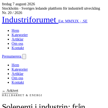
fredag 7 augusti 2026
Stockholm
·
Sveriges ledande plattform för industriell utveckling
Nr. 20 / 2026
Industriforumet
Est. MMXIX · .SE
Hem
Kategorier
Artiklar
Om oss
Kontakt
Prenumerera
Hem
Kategorier
Artiklar
Om oss
Kontakt
← Arkivet
HÅLLBARHET & ENERGI
Solenergi i industrin: från