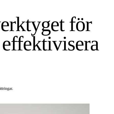
rktyget för
 effektivisera
ttringar.