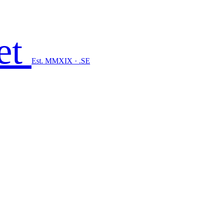
et
Est. MMXIX · .SE