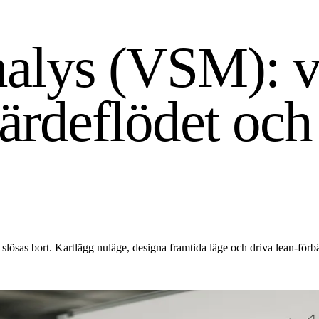
alys (VSM): ve
värdeflödet och
slösas bort. Kartlägg nuläge, designa framtida läge och driva lean-förbä