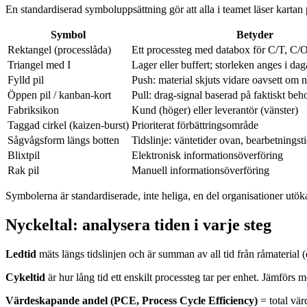
En standardiserad symboluppsättning gör att alla i teamet läser kartan
Symbol
Betyder
Rektangel (processlåda)
Ett processteg med databox för C/T, C/
Triangel med I
Lager eller buffert; storleken anges i dag
Fylld pil
Push: material skjuts vidare oavsett om n
Öppen pil / kanban-kort
Pull: drag-signal baserad på faktiskt beh
Fabriksikon
Kund (höger) eller leverantör (vänster)
Taggad cirkel (kaizen-burst)
Prioriterat förbättringsområde
Sågvågsform längs botten
Tidslinje: väntetider ovan, bearbetningst
Blixtpil
Elektronisk informationsöverföring
Rak pil
Manuell informationsöverföring
Symbolerna är standardiserade, inte heliga, en del organisationer utök
Nyckeltal: analysera tiden i varje steg
Ledtid
mäts längs tidslinjen och är summan av all tid från råmaterial (e
Cykeltid
är hur lång tid ett enskilt processteg tar per enhet. Jämförs mo
Värdeskapande andel (PCE, Process Cycle Efficiency)
= total vär