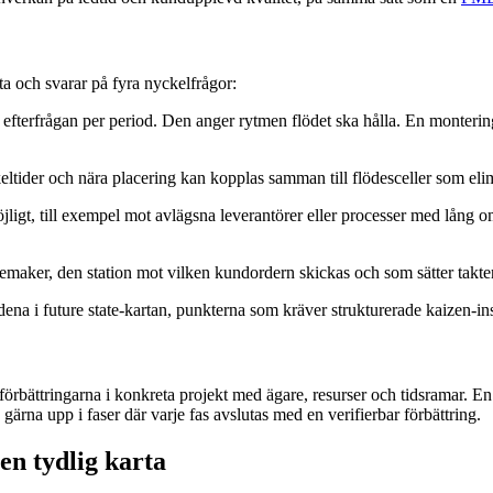
rta och svarar på fyra nyckelfrågor:
 efterfrågan per period. Den anger rytmen flödet ska hålla. En monterin
tider och nära placering kan kopplas samman till flödesceller som elim
jligt, till exempel mot avlägsna leverantörer eller processer med lång oms
cemaker, den station mot vilken kundordern skickas och som sätter takte
na i future state-kartan, punkterna som kräver strukturerade kaizen-insat
förbättringarna i konkreta projekt med ägare, resurser och tidsramar. En
gärna upp i faser där varje fas avslutas med en verifierbar förbättring.
n tydlig karta