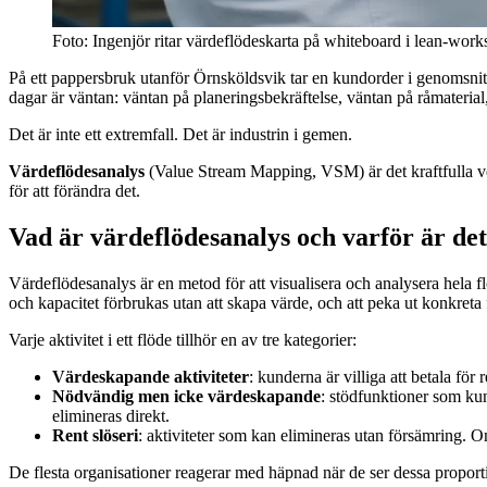
Foto: Ingenjör ritar värdeflödeskarta på whiteboard i lean-wor
På ett pappersbruk utanför Örnsköldsvik tar en kundorder i genomsnitt 
dagar är väntan: väntan på planeringsbekräftelse, väntan på råmaterial,
Det är inte ett extremfall. Det är industrin i gemen.
Värdeflödesanalys
(Value Stream Mapping, VSM) är det kraftfulla ve
för att förändra det.
Vad är värdeflödesanalys och varför är de
Värdeflödesanalys är en metod för att visualisera och analysera hela flö
och kapacitet förbrukas utan att skapa värde, och att peka ut konkreta 
Varje aktivitet i ett flöde tillhör en av tre kategorier:
Värdeskapande aktiviteter
: kunderna är villiga att betala för 
Nödvändig men icke värdeskapande
: stödfunktioner som kun
elimineras direkt.
Rent slöseri
: aktiviteter som kan elimineras utan försämring. O
De flesta organisationer reagerar med häpnad när de ser dessa proporti