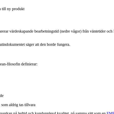
 till ny produkt
rerar värdeskapande bearbetningstid (nedre vågor) från väntetider och l
rutindokumentet säger att den borde fungera.
an-filosofin definierar:
rde
som aldrig tas tillvara
t inverkan på ledtid och kundupplevd kvalitet, på samma sätt som en
FME