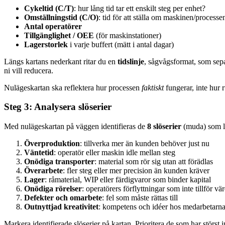
Cykeltid (C/T)
: hur lång tid tar ett enskilt steg per enhet?
Omställningstid (C/O)
: tid för att ställa om maskinen/processen
Antal operatörer
Tillgänglighet / OEE
(för maskinstationer)
Lagerstorlek
i varje buffert (mätt i antal dagar)
Längs kartans nederkant ritar du en
tidslinje
, sågvågsformat, som sepa
ni vill reducera.
Nulägeskartan ska reflektera hur processen
faktiskt
fungerar, inte hur 
Steg 3: Analysera slöserier
Med nulägeskartan på väggen identifieras de
8 slöserier
(muda) som le
Överproduktion
: tillverka mer än kunden behöver just nu
Väntetid
: operatör eller maskin idle mellan steg
Onödiga transporter
: material som rör sig utan att förädlas
Överarbete
: fler steg eller mer precision än kunden kräver
Lager
: råmaterial, WIP eller färdigvaror som binder kapital
Onödiga rörelser
: operatörers förflyttningar som inte tillför vä
Defekter och omarbete
: fel som måste rättas till
Outnyttjad kreativitet
: kompetens och idéer hos medarbetarna 
Markera identifierade slöserier på kartan. Prioritera de som har störs