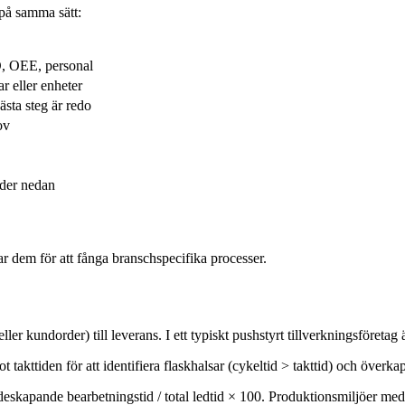
 på samma sätt:
O, OEE, personal
ar eller enheter
ästa steg är redo
ov
ider nedan
ar dem för att fånga branschspecifika processer.
ller kundorder) till leverans. I ett typiskt pushstyrt tillverkningsföret
t takttiden för att identifiera flaskhalsar (cykeltid > takttid) och överkap
deskapande bearbetningstid / total ledtid × 100. Produktionsmiljöer m