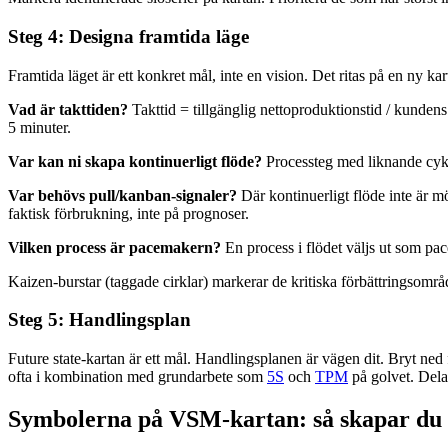
Steg 4: Designa framtida läge
Framtida läget är ett konkret mål, inte en vision. Det ritas på en ny ka
Vad är takttiden?
Takttid = tillgänglig nettoproduktionstid / kundens
5 minuter.
Var kan ni skapa kontinuerligt flöde?
Processteg med liknande cykel
Var behövs pull/kanban-signaler?
Där kontinuerligt flöde inte är mö
faktisk förbrukning, inte på prognoser.
Vilken process är pacemakern?
En process i flödet väljs ut som pa
Kaizen-burstar (taggade cirklar) markerar de kritiska förbättringsområde
Steg 5: Handlingsplan
Future state-kartan är ett mål. Handlingsplanen är vägen dit. Bryt ned 
ofta i kombination med grundarbete som
5S
och
TPM
på golvet. Dela 
Symbolerna på VSM-kartan: så skapar du e