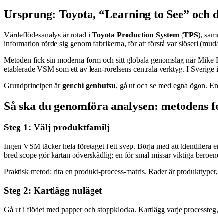
Ursprung: Toyota, “Learning to See” och d
Värdeflödesanalys är rotad i
Toyota Production System (TPS)
, sam
information rörde sig genom fabrikerna, för att förstå var slöseri (mud
Metoden fick sin moderna form och sitt globala genomslag när Mike
etablerade VSM som ett av lean-rörelsens centrala verktyg. I Sverige i
Grundprincipen är
genchi genbutsu
, gå ut och se med egna ögon. En v
Så ska du genomföra analysen: metodens f
Steg 1: Välj produktfamilj
Ingen VSM täcker hela företaget i ett svep. Börja med att identifiera 
bred scope gör kartan oöverskådlig; en för smal missar viktiga beroen
Praktisk metod: rita en produkt-process-matris. Rader är produkttyper, 
Steg 2: Kartlägg nuläget
Gå ut i flödet med papper och stoppklocka. Kartlägg varje processteg,