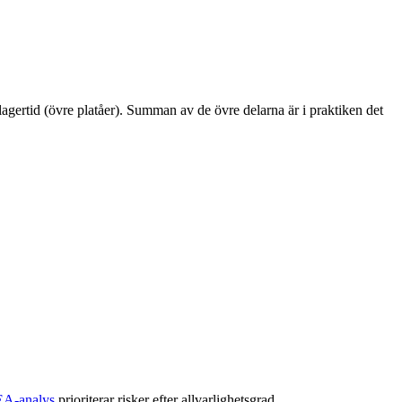
agertid (övre platåer). Summan av de övre delarna är i praktiken det
A-analys
prioriterar risker efter allvarlighetsgrad.