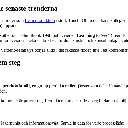
e senaste trenderna
ma rötter som
Lean produktion
i stort. Taiichi Ohno och hans kollegor 
a) uppstod.
 Rother och John Shook 1998 publicerade
“Learning to See”
(Lean Ent
ntroducerades metoden brett via fordonsklustret och konsultbolag i slute
ärdeflödesanalys börjar alltid i det faktiska flödet, inte i ett konfere
em steg
en
produktfamilj
, en grupp produkter eller tjänster som delar liknande
den.
kolumner är processteg. Produkter som delar flest steg bildar en familj.
 lagerpunkt och informationsväg. Samla in data för varje processlåda: