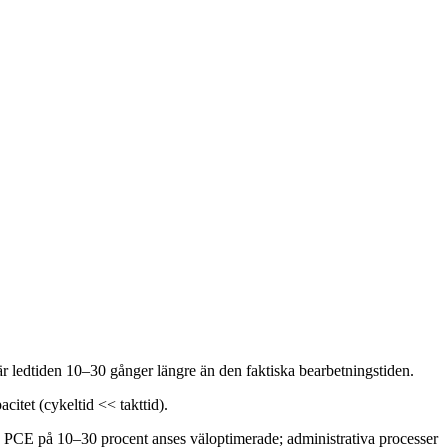
ag är ledtiden 10–30 gånger längre än den faktiska bearbetningstiden.
acitet (cykeltid << takttid).
ed PCE på 10–30 procent anses väloptimerade; administrativa processer