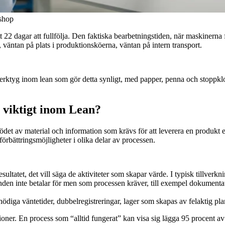
kshop
22 dagar att fullfölja. Den faktiska bearbetningstiden, när maskinerna 
 väntan på plats i produktionsköerna, väntan på intern transport.
rktyg inom lean som gör detta synligt, med papper, penna och stoppklo
t viktigt inom Lean?
det av material och information som krävs för att leverera en produkt eller
förbättringsmöjligheter i olika delar av processen.
resultatet, det vill säga de aktiviteter som skapar värde. I typisk tillverkn
den inte betalar för men som processen kräver, till exempel dokumentat
nödiga väntetider, dubbelregistreringar, lager som skapas av felaktig pla
oner. En process som “alltid fungerat” kan visa sig lägga 95 procent av